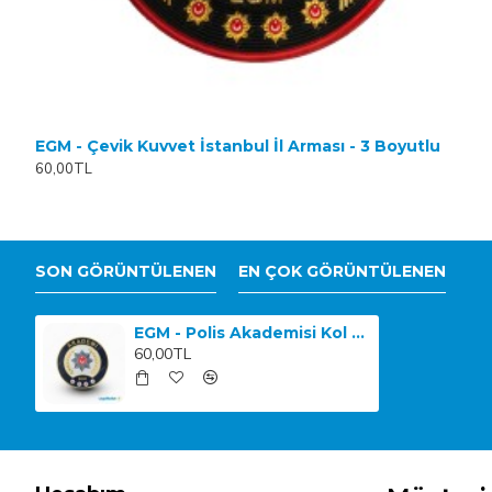
EGM - Çevik Kuvvet İstanbul İl Arması - 3 Boyutlu
60,00TL
SON GÖRÜNTÜLENEN
EN ÇOK GÖRÜNTÜLENEN
EGM - Polis Akademisi Kol Arması - 3 Boyutlu
60,00TL