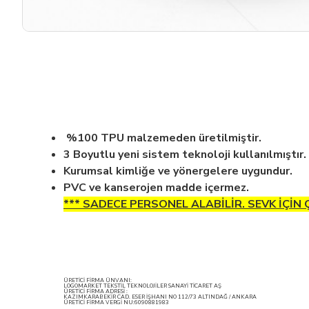
%100 TPU malzemeden üretilmiştir.
3 Boyutlu yeni sistem teknoloji kullanılmıştır.
Kurumsal kimliğe ve yönergelere uygundur.
PVC ve kanserojen madde içermez.
*** SADECE PERSONEL ALABİLİR. SEVK İÇİN
ÜRETİCİ FİRMA ÜNVANI:
LOGOMARKET TEKSTİL TEKNOLOJİLER SANAYİ TİCARET AŞ
ÜRETİCİ FİRMA ADRESİ :
KAZIMKARABEKİR CAD. ESER İŞHANI NO 112/73 ALTINDAĞ / ANKARA
ÜRETİCİ FİRMA VERGİ NU:6090881983