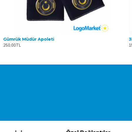
Gümrük Müdür Apoleti
3
250,00TL
1