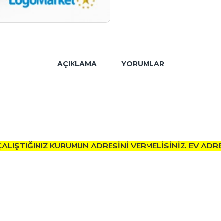
AÇIKLAMA
YORUMLAR
 ÇALIŞTIĞINIZ KURUMUN ADRESİNİ VERMELİSİNİZ. EV AD