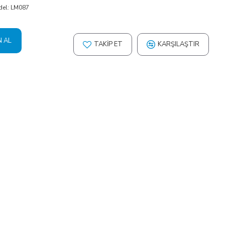
el:
LM087
N AL
TAKIP ET
KARŞILAŞTIR