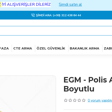
IŞVERİŞLER DİLERİZ
Şimdi satın al
ŞIMDI ARA: (+90) 312 436 64 44
FAZA
CTE ARMA
ÖZEL GÜVENLIK
BAKANLIK ARMA
ZAB
EGM - Polis 
Boyutlu
0 yorum yapılmı