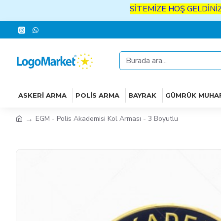
SİTEMİZE
HOŞ
GELDİNİZ
İYİ
AL
ASKERI ARMA
POLIS ARMA
BAYRAK
GÜMRÜK MUHA
EGM - Polis Akademisi Kol Arması - 3 Boyutlu