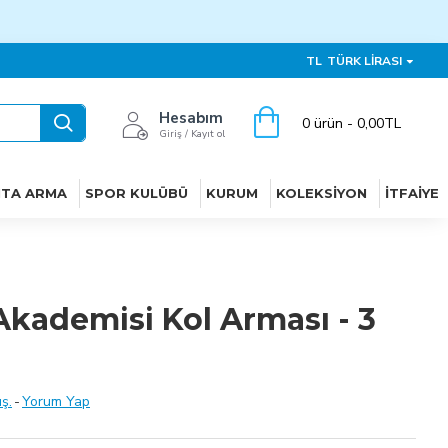
TL
TÜRK LIRASI
Hesabım
0 ürün - 0,00TL
Giriş / Kayıt ol
ITA ARMA
SPOR KULÜBÜ
KURUM
KOLEKSIYON
İTFAIYE
Akademisi Kol Arması - 3
ş.
-
Yorum Yap