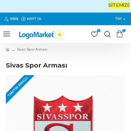
SİTEMİZE
H
GIRIŞ
KAYIT OL
TRY
0
0
Sivas Spor Arması
Sivas Spor Arması
TANITIM AMAÇLI