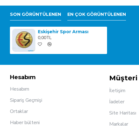
SON GÖRÜNTÜLENEN
EN ÇOK GÖRÜNTÜLENEN
Eskişehir Spor Arması
0,00TL
Hesabım
Müşteri 
Hesabım
İletişim
Sipariş Geçmişi
İadeler
Ortaklar
Site Haritası
Haber bülteni
Markalar