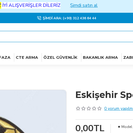
LIŞVERİŞLER DİLERİZ
Şimdi satın al
ŞIMDI ARA: (+90) 312 436 64 44
FAZA
CTE ARMA
ÖZEL GÜVENLIK
BAKANLIK ARMA
ZAB
Eskişehir S
0 yorum yapılmı
0,00TL
Model: