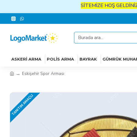
SİTEMİZE
HOŞ
GELDİNİZ
İYİ
A
ASKERI ARMA
POLIS ARMA
BAYRAK
GÜMRÜK MUHA
Eskişehir Spor Arması
TANITIM AMAÇLI