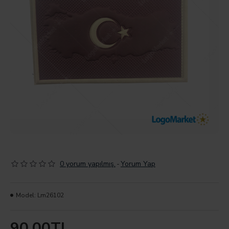
0 yorum yapılmış.
-
Yorum Yap
Model:
Lm26102
90,00TL