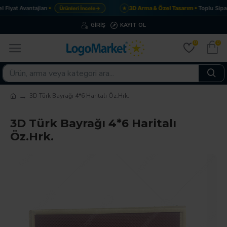
Fiyat Avantajları
3D Arma & Özel Tasarım
Toplu Sipar
Ürünleri İncele
→
★
GIRIŞ
KAYIT OL
0
0
3D Türk Bayrağı 4*6 Haritalı Öz.Hrk.
3D Türk Bayrağı 4*6 Haritalı
Öz.Hrk.