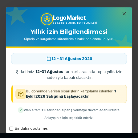
LogoMarket
EN ÇOK SATINLANLAR
3D LOGO & ARMA TEKNOLOJILERI
Yıllık İzin Bilgilendirmesi
Sipariş ve kargolama süreçlerimiz hakkında önemli duyuru
12 – 31 Ağustos 2026
Şirketimiz
12–31 Ağustos
tarihleri arasında toplu yıllık izin
nedeniyle kapalı olacaktır.
Bu dönemde verilen siparişlerin kargolama işlemleri
1
Eylül 2026 Salı günü başlayacaktır.
U
3D Türk Bayrağı 4*6 haritalı kırmızı
CTE Göğüs Arması TPU
3
90,00TL
150,00TL
1
Web sitemiz üzerinden sipariş vermeye devam edebilirsiniz.
Anlayışınız için teşekkür ederiz.
Bir daha gösterme.