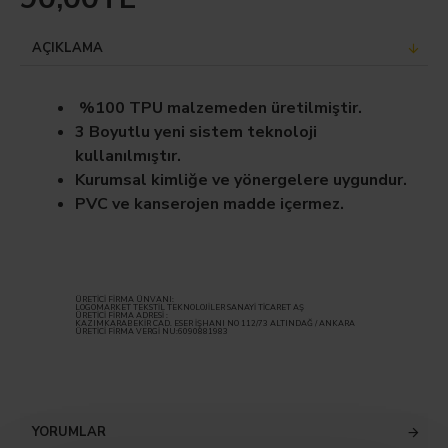
AÇIKLAMA
%100 TPU malzemeden üretilmiştir.
3 Boyutlu yeni sistem teknoloji
kullanılmıştır.
Kurumsal kimliğe ve yönergelere uygundur.
PVC ve kanserojen madde içermez.
ÜRETİCİ FİRMA ÜNVANI:
LOGOMARKET TEKSTİL TEKNOLOJİLER SANAYİ TİCARET AŞ
ÜRETİCİ FİRMA ADRESİ :
KAZIMKARABEKİR CAD. ESER İŞHANI NO 112/73 ALTINDAĞ / ANKARA
ÜRETİCİ FİRMA VERGİ NU:6090881983
YORUMLAR