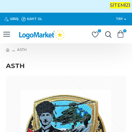
SİTEMİZE
GIRIŞ
KAYIT OL
TRY
0
0
ASTH
ASTH