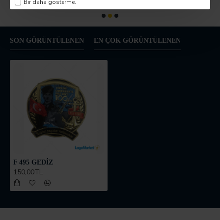
Bir daha gösterme.
SON GÖRÜNTÜLENEN
EN ÇOK GÖRÜNTÜLENEN
F 495 GEDİZ
150,00TL