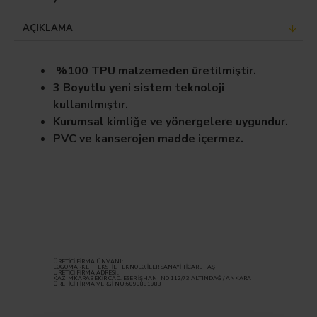
AÇIKLAMA
%100 TPU malzemeden üretilmiştir.
3 Boyutlu yeni sistem teknoloji
kullanılmıştır.
Kurumsal kimliğe ve yönergelere uygundur.
PVC ve kanserojen madde içermez.
ÜRETİCİ FİRMA ÜNVANI:
LOGOMARKET TEKSTİL TEKNOLOJİLER SANAYİ TİCARET AŞ
ÜRETİCİ FİRMA ADRESİ :
KAZIMKARABEKİR CAD. ESER İŞHANI NO 112/73 ALTINDAĞ / ANKARA
ÜRETİCİ FİRMA VERGİ NU:6090881983