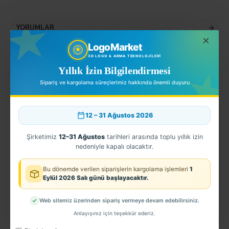
YORUMLAR
LogoMarket
3D LOGO & ARMA TEKNOLOJILERI
Yıllık İzin Bilgilendirmesi
EN ÇOK SATINLANLAR
Sipariş ve kargolama süreçlerimiz hakkında önemli duyuru
12 – 31 Ağustos 2026
Şirketimiz
12–31 Ağustos
tarihleri arasında toplu yıllık izin
nedeniyle kapalı olacaktır.
Bu dönemde verilen siparişlerin kargolama işlemleri
1
Eylül 2026 Salı günü başlayacaktır.
DALGIÇ
DALIŞ
F
Web sitemiz üzerinden sipariş vermeye devam edebilirsiniz.
150,00TL
150,00TL
1
Anlayışınız için teşekkür ederiz.