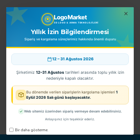
LogoMarket
EN ÇOK SATINLANLAR
3D LOGO & ARMA TEKNOLOJILERI
Yıllık İzin Bilgilendirmesi
Sipariş ve kargolama süreçlerimiz hakkında önemli duyuru
12 – 31 Ağustos 2026
Şirketimiz
12–31 Ağustos
tarihleri arasında toplu yıllık izin
nedeniyle kapalı olacaktır.
Bu dönemde verilen siparişlerin kargolama işlemleri
1
Eylül 2026 Salı günü başlayacaktır.
K HELİKOPTER
KK İHA
ASTH
2
150,00TL
150,00TL
1
Web sitemiz üzerinden sipariş vermeye devam edebilirsiniz.
Anlayışınız için teşekkür ederiz.
Bir daha gösterme.