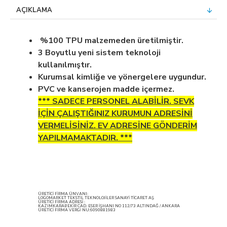
AÇIKLAMA
%100 TPU malzemeden üretilmiştir.
3 Boyutlu yeni sistem teknoloji
kullanılmıştır.
Kurumsal kimliğe ve yönergelere uygundur.
PVC ve kanserojen madde içermez.
*** SADECE PERSONEL ALABİLİR. SEVK
İÇİN ÇALIŞTIĞINIZ KURUMUN ADRESİNİ
VERMELİSİNİZ. EV ADRESİNE GÖNDERİM
YAPILMAMAKTADIR. ***
ÜRETİCİ FİRMA ÜNVANI:
LOGOMARKET TEKSTİL TEKNOLOJİLER SANAYİ TİCARET AŞ
ÜRETİCİ FİRMA ADRESİ :
KAZIMKARABEKİR CAD. ESER İŞHANI NO 112/73 ALTINDAĞ / ANKARA
ÜRETİCİ FİRMA VERGİ NU:6090881983