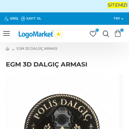
SİTEMİZE
H
GIRIŞ
KAYIT OL
TRY
0
0
EGM 3D DALGIÇ ARMASI
EGM 3D DALGIÇ ARMASI