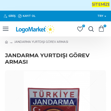
SİTEMİZE
H
GIRIŞ
KAYIT OL
TRY
0
0
JANDARMA YURTDIŞI GÖREV ARMASI
JANDARMA YURTDIŞI GÖREV
ARMASI