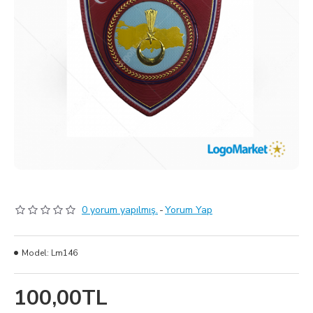
0 yorum yapılmış.
-
Yorum Yap
Model:
Lm146
100,00TL