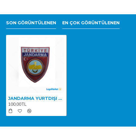
SON GÖRÜNTÜLENEN
EN ÇOK GÖRÜNTÜLENEN
JANDARMA YURTDIŞI GÖREV ARMASI
100,00TL