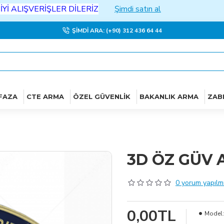
LIŞVERİŞLER DİLERİZ
Şimdi satın al
ŞIMDI ARA: (+90) 312 436 64 44
FAZA
CTE ARMA
ÖZEL GÜVENLIK
BAKANLIK ARMA
ZAB
3D ÖZ GÜV 
0 yorum yapılmı
0,00TL
Model: