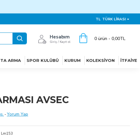
TL
TÜRK LIRASI
Hesabım
0 ürün - 0,00TL
Giriş / Kayıt ol
ITA ARMA
SPOR KULÜBÜ
KURUM
KOLEKSIYON
İTFAIYE
ARMASI AVSEC
ş.
-
Yorum Yap
Lm153