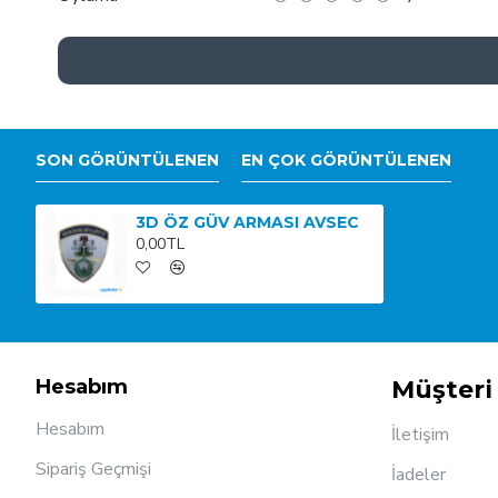
SON GÖRÜNTÜLENEN
EN ÇOK GÖRÜNTÜLENEN
3D ÖZ GÜV ARMASI AVSEC
0,00TL
Hesabım
Müşteri 
Hesabım
İletişim
Sipariş Geçmişi
İadeler