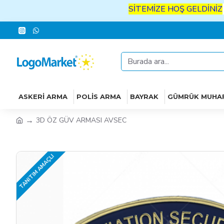
SİTEMİZE
HOŞ
GELDİNİZ
İYİ
A
ASKERI ARMA
POLIS ARMA
BAYRAK
GÜMRÜK MUHA
3D ÖZ GÜV ARMASI AVSEC
TANITIM AMAÇLI