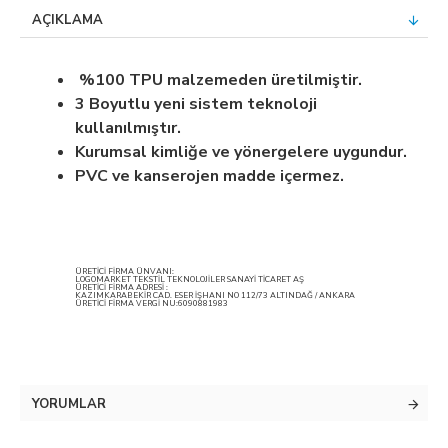
AÇIKLAMA
%100 TPU malzemeden üretilmiştir.
3 Boyutlu yeni sistem teknoloji
kullanılmıştır.
Kurumsal kimliğe ve yönergelere uygundur.
PVC ve kanserojen madde içermez.
ÜRETİCİ FİRMA ÜNVANI:
LOGOMARKET TEKSTİL TEKNOLOJİLER SANAYİ TİCARET AŞ
ÜRETİCİ FİRMA ADRESİ :
KAZIMKARABEKİR CAD. ESER İŞHANI NO 112/73 ALTINDAĞ / ANKARA
ÜRETİCİ FİRMA VERGİ NU:6090881983
YORUMLAR