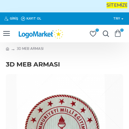
SİTEMİZE
H
GIRIŞ
KAYIT OL
TRY
0
0
3D MEB ARMASI
3D MEB ARMASI