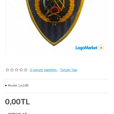
0 yorum yapılmış.
-
Yorum Yap
Model:
Lm188
0,00TL