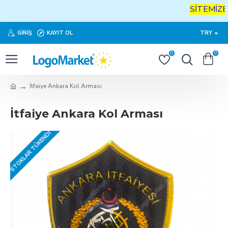
SİTEMİZE
H
GIRIŞ
KAYIT OL
TRY
0
0
İtfaiye Ankara Kol Arması
İtfaiye Ankara Kol Arması
STOKLAR TÜKENDI