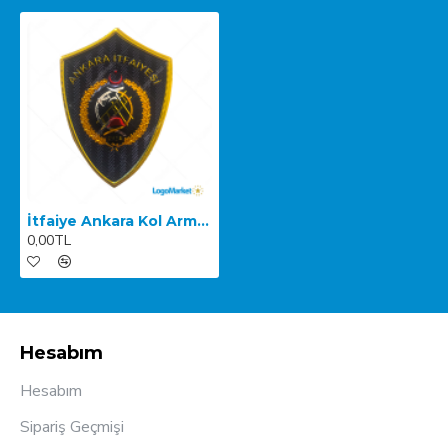
İtfaiye Ankara Kol Arması
0,00TL
Hesabım
Hesabım
Sipariş Geçmişi