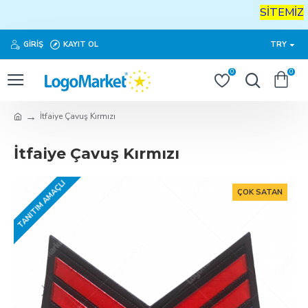
SİTEMİZE
GIRIŞ
KAYIT OL
TRY
0
0
İtfaiye Çavuş Kırmızı
İtfaiye Çavuş Kırmızı
TANITIM AMAÇLI
ÇOK SATAN