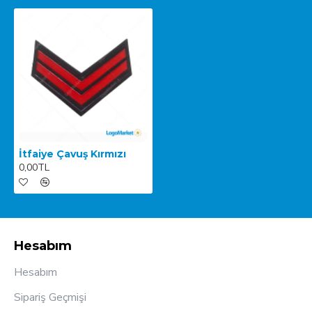
İtfaiye Çavuş Kırmızı
0,00TL
Hesabım
Hesabım
Sipariş Geçmişi