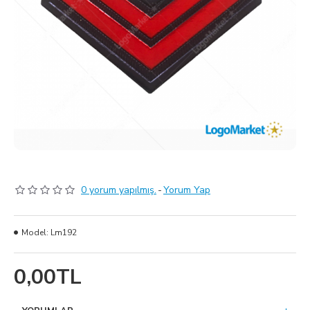
0 yorum yapılmış.
-
Yorum Yap
Model:
Lm192
0,00TL