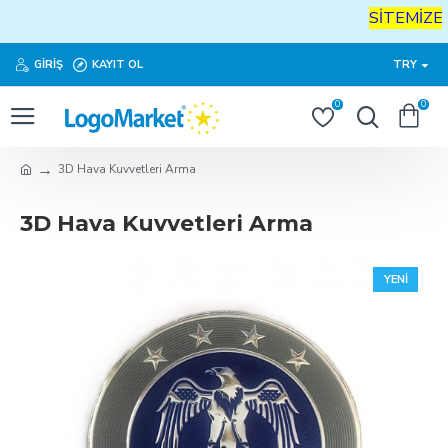
SİTEMİZE
H
GIRIŞ
KAYIT OL
TRY
0
0
3D Hava Kuvvetleri Arma
3D Hava Kuvvetleri Arma
YENI