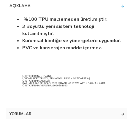
AÇIKLAMA
%100 TPU malzemeden üretilmiştir.
3 Boyutlu yeni sistem teknoloji
kullanılmıştır.
Kurumsal kimliğe ve yönergelere uygundur.
PVC ve kanserojen madde içermez.
ÜRETİCİ FİRMA ÜNVANI:
LOGOMARKET TEKSTİL TEKNOLOJİLER SANAYİ TİCARET AŞ
ÜRETİCİ FİRMA ADRESİ :
KAZIMKARABEKİR CAD. ESER İŞHANI NO 112/73 ALTINDAĞ / ANKARA
ÜRETİCİ FİRMA VERGİ NU:6090881983
YORUMLAR