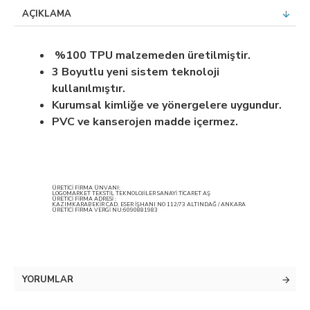
AÇIKLAMA
%100 TPU malzemeden üretilmiştir.
3 Boyutlu yeni sistem teknoloji
kullanılmıştır.
Kurumsal kimliğe ve yönergelere uygundur.
PVC ve kanserojen madde içermez.
ÜRETİCİ FİRMA ÜNVANI:
LOGOMARKET TEKSTİL TEKNOLOJİLER SANAYİ TİCARET AŞ
ÜRETİCİ FİRMA ADRESİ :
KAZIMKARABEKİR CAD. ESER İŞHANI NO 112/73 ALTINDAĞ / ANKARA
ÜRETİCİ FİRMA VERGİ NU:6090881983
YORUMLAR