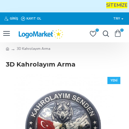
SİTEMİZE
H
GIRIŞ
KAYIT OL
TRY
0
0
3D Kahrolayım Arma
3D Kahrolayım Arma
YENI