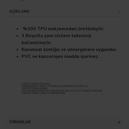
AÇIKLAMA
%100 TPU malzemeden üretilmiştir.
3 Boyutlu yeni sistem teknoloji
kullanılmıştır.
Kurumsal kimliğe ve yönergelere uygundur.
PVC ve kanserojen madde içermez.
ÜRETİCİ FİRMA ÜNVANI:
LOGOMARKET TEKSTİL TEKNOLOJİLER SANAYİ TİCARET AŞ
ÜRETİCİ FİRMA ADRESİ :
KAZIMKARABEKİR CAD. ESER İŞHANI NO 112/73 ALTINDAĞ / ANKARA
ÜRETİCİ FİRMA VERGİ NU:6090881983
YORUMLAR