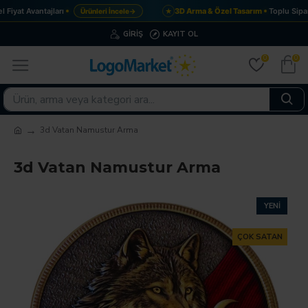
Fiyat Avantajları
3D Arma & Özel Tasarım
Toplu Sipar
Ürünleri İncele
→
★
GIRIŞ
KAYIT OL
0
0
3d Vatan Namustur Arma
3d Vatan Namustur Arma
YENI
ÇOK SATAN