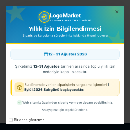
LogoMarket
EN ÇOK SATINLANLAR
3D LOGO & ARMA TEKNOLOJILERI
Yıllık İzin Bilgilendirmesi
Sipariş ve kargolama süreçlerimiz hakkında önemli duyuru
12 – 31 Ağustos 2026
Şirketimiz
12–31 Ağustos
tarihleri arasında toplu yıllık izin
nedeniyle kapalı olacaktır.
Bu dönemde verilen siparişlerin kargolama işlemleri
1
Eylül 2026 Salı günü başlayacaktır.
CTE Göğüs Arması TPU
3D Türk Bayrağı 4*6 Haritalı Öz.Hrk.
G
150,00TL
90,00TL
1
Web sitemiz üzerinden sipariş vermeye devam edebilirsiniz.
Anlayışınız için teşekkür ederiz.
Bir daha gösterme.