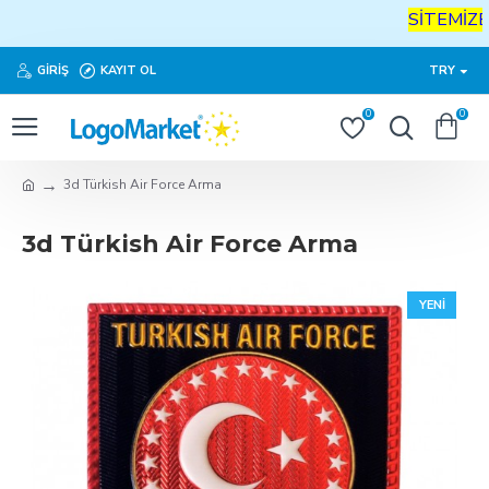
SİTEMİZE
H
GIRIŞ
KAYIT OL
TRY
0
0
3d Türkish Air Force Arma
3d Türkish Air Force Arma
YENI