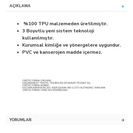
AÇIKLAMA
%100 TPU malzemeden üretilmiştir.
3 Boyutlu yeni sistem teknoloji
kullanılmıştır.
Kurumsal kimliğe ve yönergelere uygundur.
PVC ve kanserojen madde içermez.
ÜRETİCİ FİRMA ÜNVANI:
LOGOMARKET TEKSTİL TEKNOLOJİLER SANAYİ TİCARET AŞ
ÜRETİCİ FİRMA ADRESİ :
KAZIMKARABEKİR CAD. ESER İŞHANI NO 112/73 ALTINDAĞ / ANKARA
ÜRETİCİ FİRMA VERGİ NU:6090881983
YORUMLAR