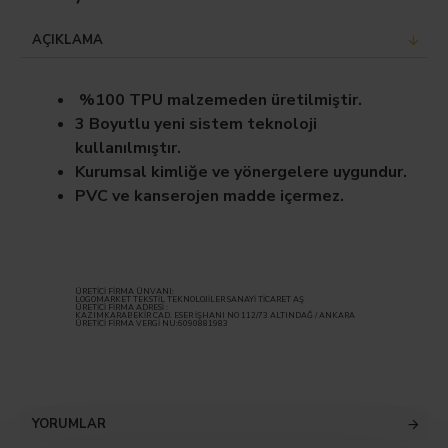
AÇIKLAMA
%100 TPU malzemeden üretilmiştir.
3 Boyutlu yeni sistem teknoloji
kullanılmıştır.
Kurumsal kimliğe ve yönergelere uygundur.
PVC ve kanserojen madde içermez.
ÜRETİCİ FİRMA ÜNVANI:
LOGOMARKET TEKSTİL TEKNOLOJİLER SANAYİ TİCARET AŞ
ÜRETİCİ FİRMA ADRESİ :
KAZIMKARABEKİR CAD. ESER İŞHANI NO 112/73 ALTINDAĞ / ANKARA
ÜRETİCİ FİRMA VERGİ NU:6090881983
YORUMLAR