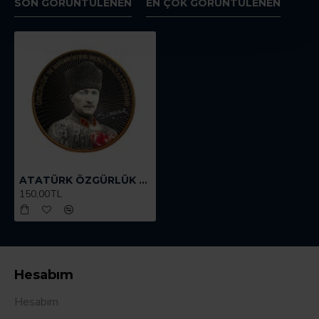
SON GÖRÜNTÜLENEN
EN ÇOK GÖRÜNTÜLENEN
ATATÜRK ÖZGÜRLÜK ARMASI
150,00TL
Hesabım
Hesabım