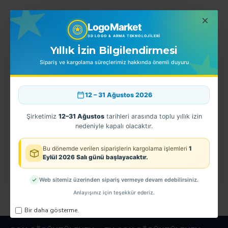
LogoMarket
EN ÇOK SATINLANLAR
3D LOGO & ARMA TEKNOLOJILERI
Yıllık İzin Bilgilendirmesi
Sipariş ve kargolama süreçlerimiz hakkında önemli duyuru
12 – 31 Ağustos 2026
Şirketimiz
12–31 Ağustos
tarihleri arasında toplu yıllık izin
nedeniyle kapalı olacaktır.
Bu dönemde verilen siparişlerin kargolama işlemleri
1
Eylül 2026 Salı günü başlayacaktır.
Kol Arması TPU
GERİSİ TEFERRUAT
3D MEB ARMASI
100,00TL
150,00TL
1
Web sitemiz üzerinden sipariş vermeye devam edebilirsiniz.
Anlayışınız için teşekkür ederiz.
Bir daha gösterme.