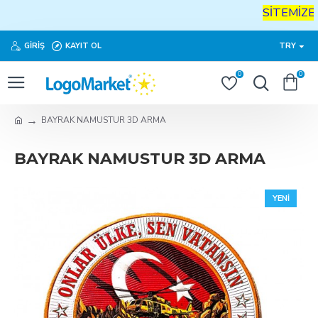
SİTEMİZE
H
GIRIŞ
KAYIT OL
TRY
0
0
BAYRAK NAMUSTUR 3D ARMA
BAYRAK NAMUSTUR 3D ARMA
YENI