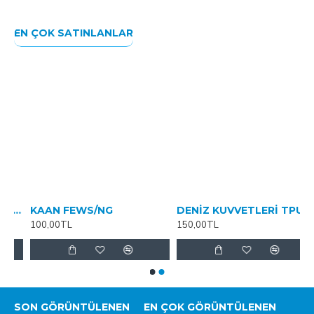
EN ÇOK SATINLANLAR
İZ GÖREV GRUBU
KAAN FEWS/NG
DENİZ KUVVETLERİ TPU ANAHTARLIK
100,00TL
150,00TL
SON GÖRÜNTÜLENEN
EN ÇOK GÖRÜNTÜLENEN