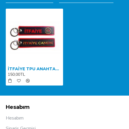
İTFAİYE TPU ANAHTARLIK
150,00TL
Hesabım
Hesabım
Sipariş Geçmişi