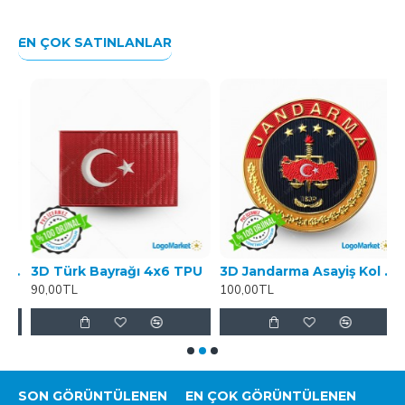
EN ÇOK SATINLANLAR
rlak Türk Bayrağı TPU
3D Türk Bayrağı 4x6 TPU
3D Jandarma Asayiş Kol Arması TPU
3
90,00TL
100,00TL
1
SON GÖRÜNTÜLENEN
EN ÇOK GÖRÜNTÜLENEN