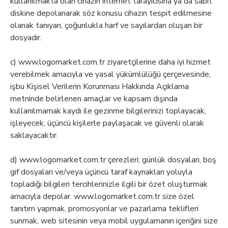
kullanılmakta olan cihazın internet tarayıcısına ya da sabit
diskine depolanarak söz konusu cihazın tespit edilmesine
olanak tanıyan, çoğunlukla harf ve sayılardan oluşan bir
dosyadır.
c) www.logomarket.com.tr ziyaretçilerine daha iyi hizmet
verebilmek amacıyla ve yasal yükümlülüğü çerçevesinde,
işbu Kişisel Verilerin Korunması Hakkında Açıklama
metninde belirlenen amaçlar ve kapsam dışında
kullanılmamak kaydı ile gezinme bilgilerinizi toplayacak,
işleyecek, üçüncü kişilerle paylaşacak ve güvenli olarak
saklayacaktır.
d) www.logomarket.com.tr çerezleri; günlük dosyaları, boş
gif dosyaları ve/veya üçüncü taraf kaynakları yoluyla
topladığı bilgileri tercihlerinizle ilgili bir özet oluşturmak
amacıyla depolar. www.logomarket.com.tr size özel
tanıtım yapmak, promosyonlar ve pazarlama teklifleri
sunmak, web sitesinin veya mobil uygulamanın içeriğini size