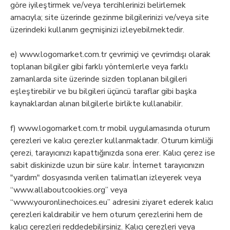
göre iyileştirmek ve/veya tercihlerinizi belirlemek
amacıyla; site üzerinde gezinme bilgilerinizi ve/veya site
üzerindeki kullanım geçmişinizi izleyebilmektedir.
e) www.logomarket.com.tr çevrimiçi ve çevrimdışı olarak
toplanan bilgiler gibi farklı yöntemlerle veya farklı
zamanlarda site üzerinde sizden toplanan bilgileri
eşleştirebilir ve bu bilgileri üçüncü taraflar gibi başka
kaynaklardan alınan bilgilerle birlikte kullanabilir.
f) www.logomarket.com.tr mobil uygulamasında oturum
çerezleri ve kalıcı çerezler kullanmaktadır. Oturum kimliği
çerezi, tarayıcınızı kapattığınızda sona erer. Kalıcı çerez ise
sabit diskinizde uzun bir süre kalır. İnternet tarayıcınızın
"yardım" dosyasında verilen talimatları izleyerek veya
“www.allaboutcookies.org” veya
“www.youronlinechoices.eu” adresini ziyaret ederek kalıcı
çerezleri kaldırabilir ve hem oturum çerezlerini hem de
kalıcı çerezleri reddedebilirsiniz. Kalıcı çerezleri veya