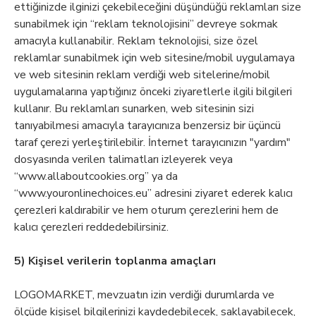
ettiğinizde ilginizi çekebileceğini düşündüğü reklamları size
sunabilmek için “reklam teknolojisini” devreye sokmak
amacıyla kullanabilir. Reklam teknolojisi, size özel
reklamlar sunabilmek için web sitesine/mobil uygulamaya
ve web sitesinin reklam verdiği web sitelerine/mobil
uygulamalarına yaptığınız önceki ziyaretlerle ilgili bilgileri
kullanır. Bu reklamları sunarken, web sitesinin sizi
tanıyabilmesi amacıyla tarayıcınıza benzersiz bir üçüncü
taraf çerezi yerleştirilebilir. İnternet tarayıcınızın "yardım"
dosyasında verilen talimatları izleyerek veya
“www.allaboutcookies.org” ya da
“www.youronlinechoices.eu” adresini ziyaret ederek kalıcı
çerezleri kaldırabilir ve hem oturum çerezlerini hem de
kalıcı çerezleri reddedebilirsiniz.
5) Kişisel verilerin toplanma amaçları
LOGOMARKET, mevzuatın izin verdiği durumlarda ve
ölçüde kişisel bilgilerinizi kaydedebilecek, saklayabilecek,