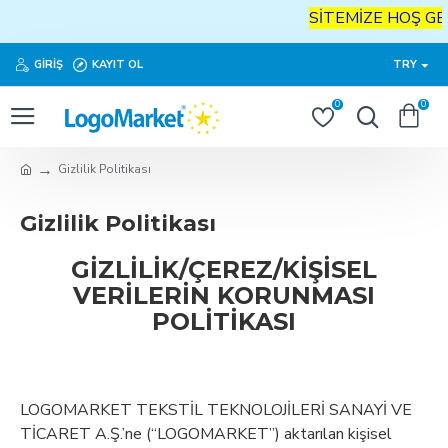
SİTEMİZE
HOŞ
GELDİNİ
GIRIŞ
KAYIT OL
TRY
0
0
Gizlilik Politikası
Gizlilik Politikası
GİZLİLİK/ÇEREZ/KİŞİSEL
VERİLERİN KORUNMASI
POLİTİKASI
LOGOMARKET TEKSTİL TEKNOLOJİLERİ SANAYİ VE
TİCARET A.Ş.’ne (“LOGOMARKET”) aktarılan kişisel