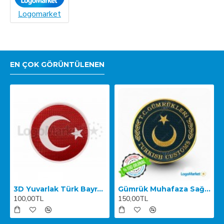
Logomarket
EN ÇOK GÖRÜNTÜLENEN
3D Yuvarlak Türk Bayrağı TPU
Gümrük Muhafaza Sağ Kol Arması
100,00TL
150,00TL