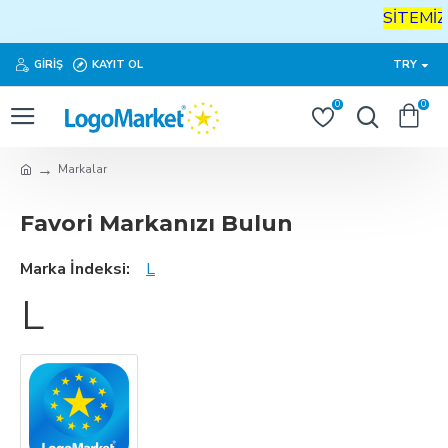
SİTEMİZ
GIRIŞ
KAYIT OL
TRY
0
0
Markalar
Favori Markanızı Bulun
Marka İndeksi:
L
L