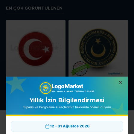
EN ÇOK GÖRÜNTÜLENEN
3D Yuvarlak Türk Bayrağı TPU
Gümrük Muhafaza Sağ Kol Arması
LogoMarket
100,00TL
150,00TL
3D LOGO & ARMA TEKNOLOJILERI
Yıllık İzin Bilgilendirmesi
Sipariş ve kargolama süreçlerimiz hakkında önemli duyuru
Hesabım
12 – 31 Ağustos 2026
Hesabım