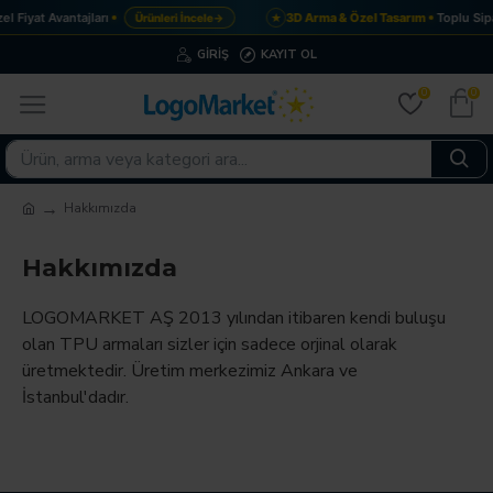
l Fiyat Avantajları
3D Arma & Özel Tasarım
Toplu Sipa
Ürünleri İncele
→
★
GIRIŞ
KAYIT OL
0
0
Hakkımızda
Hakkımızda
LOGOMARKET AŞ 2013 yılından itibaren kendi buluşu
olan TPU armaları sizler için sadece orjinal olarak
üretmektedir. Üretim merkezimiz Ankara ve
İstanbul'dadır.