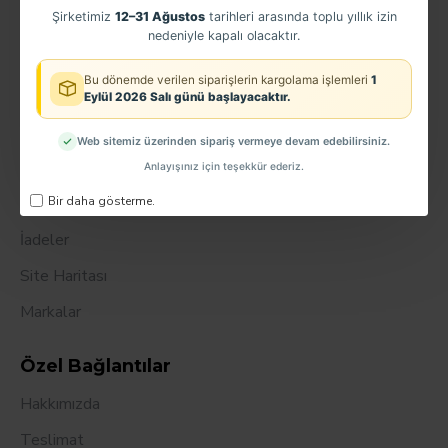
Şirketimiz
12–31 Ağustos
tarihleri arasında toplu yıllık izin
Sipariş Geçmişi
nedeniyle kapalı olacaktır.
Ortaklar
Bu dönemde verilen siparişlerin kargolama işlemleri
1
Eylül 2026 Salı günü başlayacaktır.
Haber bülteni
Web sitemiz üzerinden sipariş vermeye devam edebilirsiniz.
Müşteri servisi
Anlayışınız için teşekkür ederiz.
Bir daha gösterme.
İletişim
İadeler
Site Haritası
Markalar
Özel Bağlantılar
Hakkımızda
Teslimat