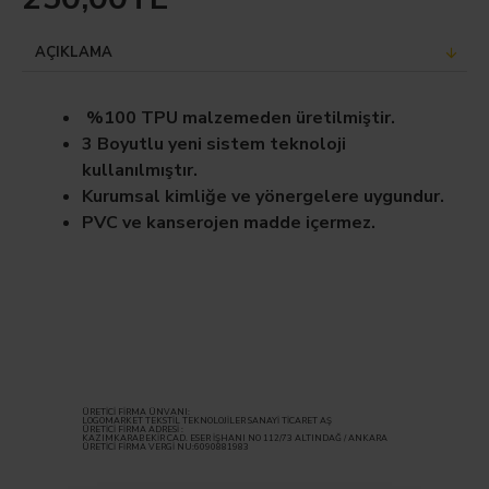
AÇIKLAMA
%100 TPU malzemeden üretilmiştir.
3 Boyutlu yeni sistem teknoloji
kullanılmıştır.
Kurumsal kimliğe ve yönergelere uygundur.
PVC ve kanserojen madde içermez.
ÜRETİCİ FİRMA ÜNVANI:
LOGOMARKET TEKSTİL TEKNOLOJİLER SANAYİ TİCARET AŞ
ÜRETİCİ FİRMA ADRESİ :
KAZIMKARABEKİR CAD. ESER İŞHANI NO 112/73 ALTINDAĞ / ANKARA
ÜRETİCİ FİRMA VERGİ NU:6090881983