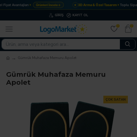
Fiyat Avantajları
3D Arma & Özel Tasarım
Toplu Sipar
Ürünleri İncele
→
★
GIRIŞ
KAYIT OL
0
0
Gümrük Muhafaza Memuru Apolet
Gümrük Muhafaza Memuru
Apolet
ÇOK SATAN