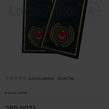
0 yorum yapılmış.
-
Yorum Yap
Model:
LM008
250,00TL