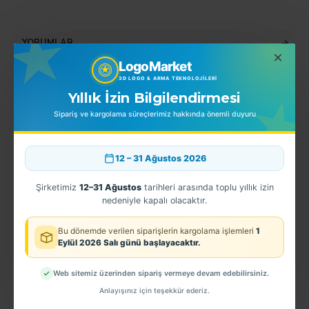
YORUMLAR
LogoMarket
3D LOGO & ARMA TEKNOLOJILERI
Yıllık İzin Bilgilendirmesi
BENZER ÜRÜNLER
EN ÇOK SATINLANLAR
Sipariş ve kargolama süreçlerimiz hakkında önemli duyuru
12 – 31 Ağustos 2026
Şirketimiz
12–31 Ağustos
tarihleri arasında toplu yıllık izin
nedeniyle kapalı olacaktır.
Bu dönemde verilen siparişlerin kargolama işlemleri
1
Eylül 2026 Salı günü başlayacaktır.
Web sitemiz üzerinden sipariş vermeye devam edebilirsiniz.
olis Apoleti (Emniyet Amiri) TPU
Jandarma İç Güvenlik Kıta Hizmet Brövesi - 3 Boyutlu
EGM - 3D Uşak Kol Arması
50,00TL
60,00TL
Anlayışınız için teşekkür ederiz.