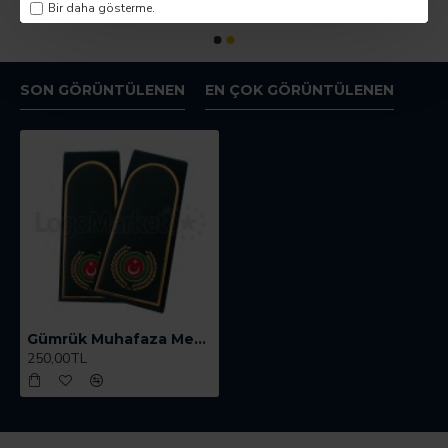
Bir daha gösterme.
SON GÖRÜNTÜLENEN
EN ÇOK GÖRÜNTÜLENEN
Gümrük Muhafaza Memuru Apolet
250,00TL