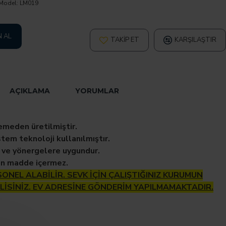
Model:
LM019
N AL
TAKIP ET
KARŞILAŞTIR
AÇIKLAMA
YORUMLAR
eden üretilmiştir.
stem teknoloji kullanılmıştır.
 ve yönergelere uygundur.
en madde içermez.
ONEL ALABİLİR. SEVK İÇİN ÇALIŞTIĞINIZ KURUMUN
LİSİNİZ. EV ADRESİNE GÖNDERİM YAPILMAMAKTADIR.