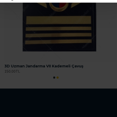
3D Uzman Jandarma VII Kademeli Çavuş
150,00TL