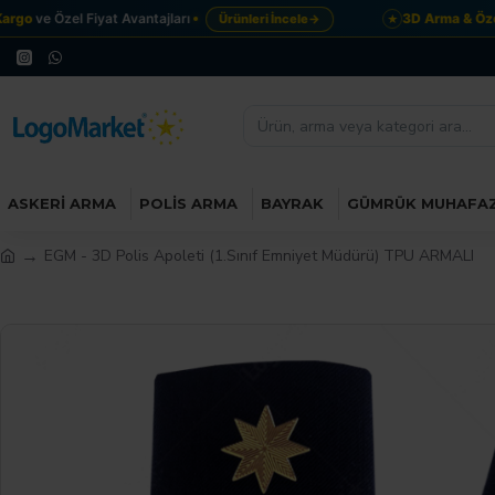
go
ve Özel Fiyat Avantajları
3D Arma & Özel 
Ürünleri İncele
→
★
ASKERI ARMA
POLIS ARMA
BAYRAK
GÜMRÜK MUHAFA
EGM - 3D Polis Apoleti (1.Sınıf Emniyet Müdürü) TPU ARMALI