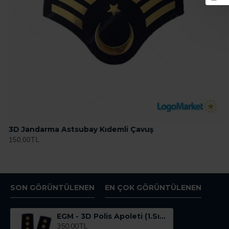
3D Jandarma Astsubay Kıdemli Çavuş
150,00TL
SON GÖRÜNTÜLENEN
EN ÇOK GÖRÜNTÜLENEN
EGM - 3D Polis Apoleti (1.Sınıf Emniyet Müdürü) TPU ARMALI
350,00TL