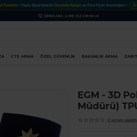
Tasarım
Toplu Siparişlerde
Ücretsiz Kargo
ve Özel Fiyat Avantajları
Ürünle
ŞIMDI ARA: (+90) 312 436 64 44
ZA
CTE ARMA
ÖZEL GÜVENLIK
BAKANLIK ARMA
ZABI
EGM - 3D Pol
Müdürü) TP
0 yorum yapılmı