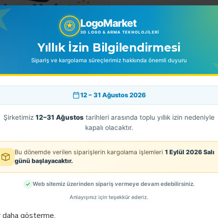
LogoMarket
ÜRETİCİ FİRMA ÜNVANI:
LOGOMARKET TEKSTİL TEKNOLOJİ
3D LOGO & ARMA TEKNOLOJILERI
ÜRETİCİ FİRMA ADRESİ :
KAZIMKARABEKİR CAD. ESER İŞH
Yıllık İzin Bilgilendirmesi
ÜRETİCİ FİRMA VERGİ NU:60908
Sipariş ve kargolama süreçlerimiz hakkında önemli duyuru
12 – 31 Ağustos 2026
BENZER ÜRÜNLER
Şirketimiz
12–31 Ağustos
tarihleri arasında toplu yıllık izin nedeniyle
kapalı olacaktır.
Bu dönemde verilen siparişlerin kargolama işlemleri
1 Eylül 2026 Salı
günü başlayacaktır.
Web sitemiz üzerinden sipariş vermeye devam edebilirsiniz.
Anlayışınız için teşekkür ederiz.
r daha gösterme.