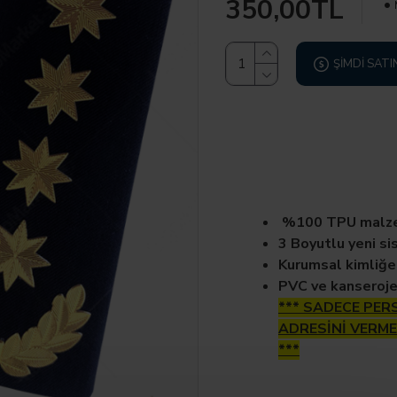
350,00TL
ŞIMDI SATI
%100 TPU malzem
3 Boyutlu yeni si
Kurumsal kimliğe
PVC ve kanseroj
*** SADECE PERS
ADRESİNİ VERME
***