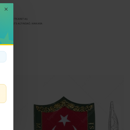
LER SANAYİ TİCARET AŞ
ANI NO 112/73 ALTINDAĞ / ANKARA
81983