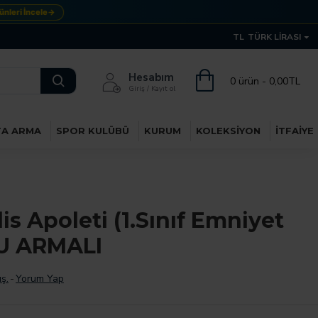
ri İncele
→
TL
TÜRK LIRASI
Hesabım
0 ürün - 0,00TL
Giriş / Kayıt ol
TA ARMA
SPOR KULÜBÜ
KURUM
KOLEKSIYON
İTFAIYE
is Apoleti (1.Sınıf Emniyet
U ARMALI
ş.
-
Yorum Yap