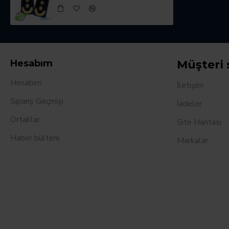
Hesabım
Müşteri 
Hesabım
İletişim
Sipariş Geçmişi
İadeler
Ortaklar
Site Haritası
Haber bülteni
Markalar