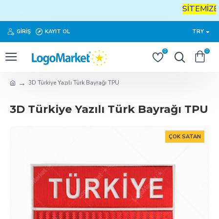
SİTEMİZE
H
GIRIŞ
KAYIT OL
TRY
0
0
3D Türkiye Yazılı Türk Bayrağı TPU
3D Türkiye Yazılı Türk Bayrağı TPU
ÇOK SATAN