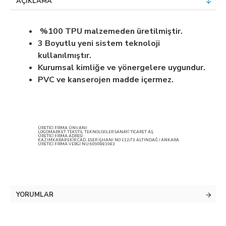
AÇIKLAMA
%100 TPU malzemeden üretilmiştir.
3 Boyutlu yeni sistem teknoloji
kullanılmıştır.
Kurumsal kimliğe ve yönergelere uygundur.
PVC ve kanserojen madde içermez.
ÜRETİCİ FİRMA ÜNVANI:
LOGOMARKET TEKSTİL TEKNOLOJİLER SANAYİ TİCARET AŞ
ÜRETİCİ FİRMA ADRESİ :
KAZIMKARABEKİR CAD. ESER İŞHANI NO 112/73 ALTINDAĞ / ANKARA
ÜRETİCİ FİRMA VERGİ NU:6090881983
YORUMLAR