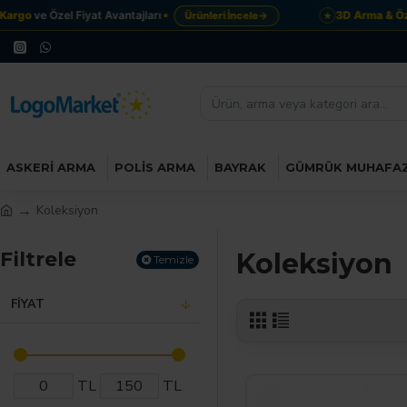
o
ve Özel Fiyat Avantajları
3D Arma & Özel Ta
Ürünleri İncele
→
★
ASKERI ARMA
POLIS ARMA
BAYRAK
GÜMRÜK MUHAFA
Koleksiyon
Filtrele
Koleksiyon
Temizle
FIYAT
TL
TL