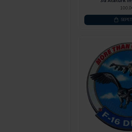
3d Atatürk İ
100,
SEPET