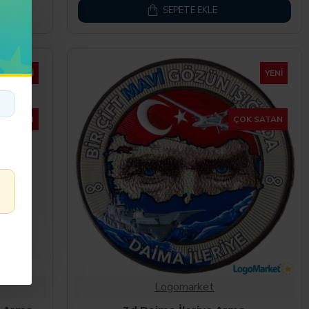
SEPETE EKLE
YENI
YENI
K SATAN
ÇOK SATAN
Logomarket