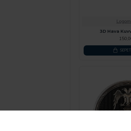
Logom
3D Hava Kuvv
150,
SEPET