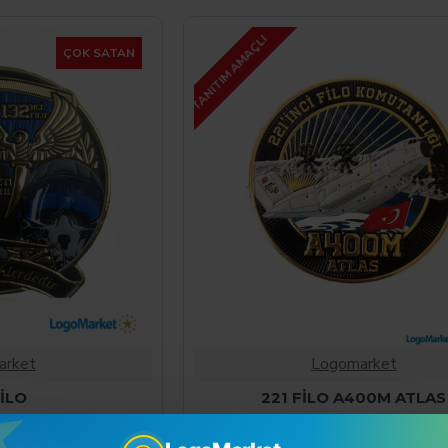
TANITIM AMAÇLI
ÇOK SATAN
arket
Logomarket
FİLO
221 FİLO A400M ATLAS
00TL
0,00TL