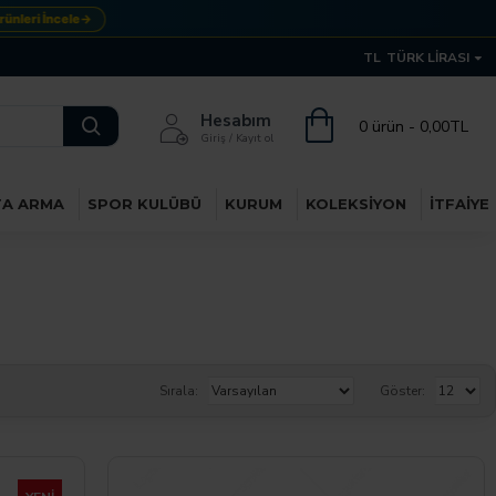
i İncele
→
TL
TÜRK LIRASI
Hesabım
0 ürün - 0,00TL
Giriş / Kayıt ol
TA ARMA
SPOR KULÜBÜ
KURUM
KOLEKSIYON
İTFAIYE
Sırala:
Göster: