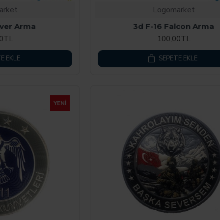
arket
Logomarket
iver Arma
3d F-16 Falcon Arma
00TL
100,00TL
E EKLE
SEPETE EKLE
YENI