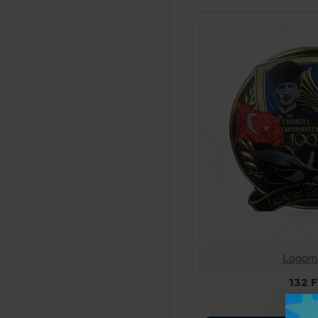
Logom
132 
150,