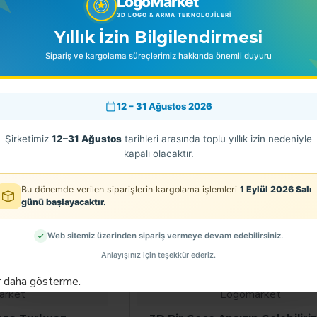
LogoMarket
E EKLE
3D LOGO & ARMA TEKNOLOJILERI
Yıllık İzin Bilgilendirmesi
Sipariş ve kargolama süreçlerimiz hakkında önemli duyuru
12 – 31 Ağustos 2026
ÇO
Şirketimiz
12–31 Ağustos
tarihleri arasında toplu yıllık izin nedeniyle
kapalı olacaktır.
Bu dönemde verilen siparişlerin kargolama işlemleri
1 Eylül 2026 Salı
günü başlayacaktır.
Web sitemiz üzerinden sipariş vermeye devam edebilirsiniz.
Anlayışınız için teşekkür ederiz.
r daha gösterme.
arket
Logomarket