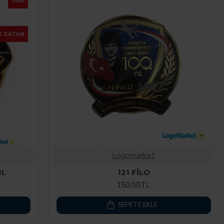
YENI
K SATAN
Logomarket
IL
121 FİLO
150,00TL
SEPETE EKLE