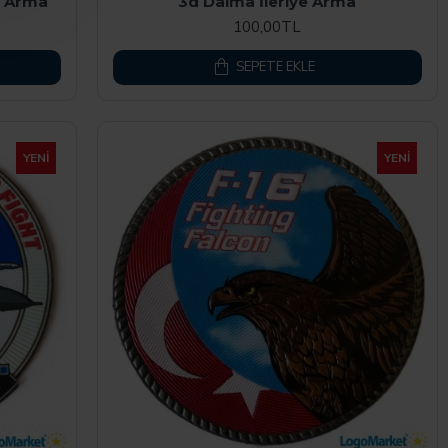
iz Arma
3d Daima İleriye Arma
100,00TL
SEPETE EKLE
YENI
YENI