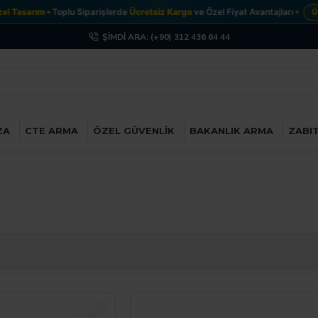
sarım
Toplu Siparişlerde
Ücretsiz Kargo
ve Özel Fiyat Avantajları
Ürünler
ŞIMDI ARA: (+90) 312 436 64 44
ZA
CTE ARMA
ÖZEL GÜVENLIK
BAKANLIK ARMA
ZABI