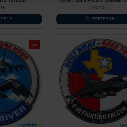
mza Turkuaz
3D Bir Gece Ansızın Gelebilir
00TL
100,00TL
E EKLE
SEPETE EKLE
YENI