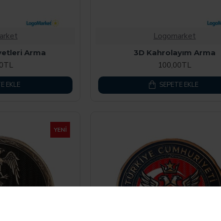
arket
Logomarket
etleri Arma
3D Kahrolayım Arma
00TL
100,00TL
E EKLE
SEPETE EKLE
YENI