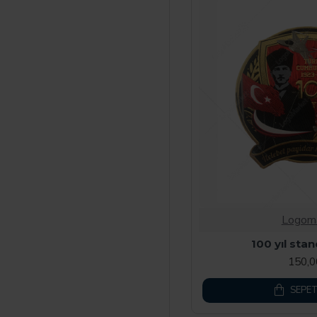
Logom
100 yıl sta
150,
SEPET