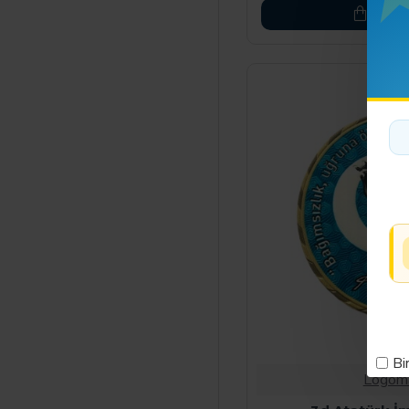
SEPET
Bi
Logom