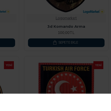
Logomarket
3d Komando Arma
100,00TL
SEPETE EKLE
YENI
YENI