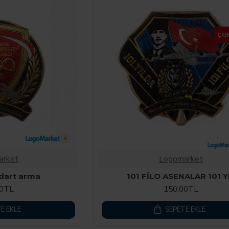
ÇO
arket
Logomarket
ndart arma
101 FİLO ASENALAR 101 Y
00TL
150,00TL
E EKLE
SEPETE EKLE