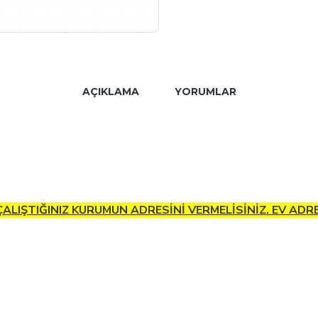
AÇIKLAMA
YORUMLAR
 ÇALIŞTIĞINIZ KURUMUN ADRESİNİ VERMELİSİNİZ. EV AD