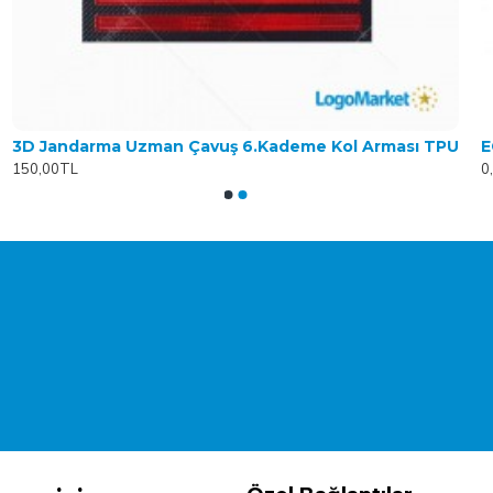
3D Jandarma Uzman Çavuş 6.Kademe Kol Arması TPU
E
150,00TL
0