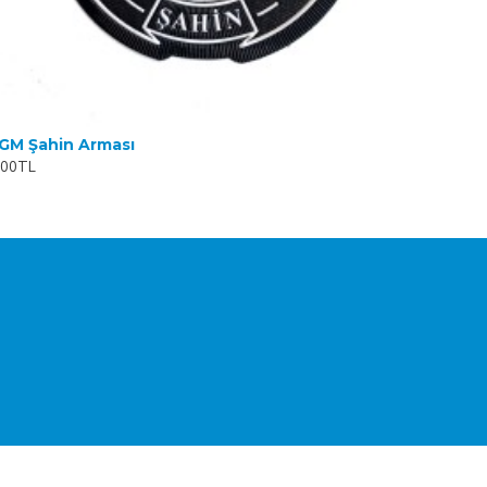
GM Şahin Arması
,00TL