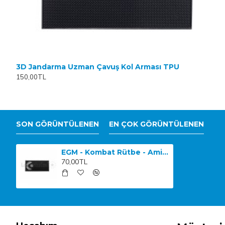
3D Jandarma Uzman Çavuş Kol Arması TPU
150,00TL
SON GÖRÜNTÜLENEN
EN ÇOK GÖRÜNTÜLENEN
EGM - Kombat Rütbe - Amir- 3 Boyutlu
70,00TL