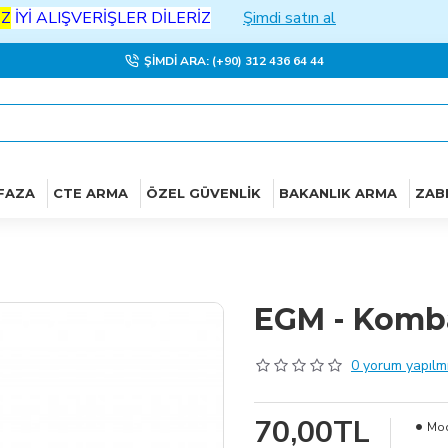
ALIŞVERİŞLER DİLERİZ
Şimdi satın al
ŞIMDI ARA: (+90) 312 436 64 44
FAZA
CTE ARMA
ÖZEL GÜVENLIK
BAKANLIK ARMA
ZAB
EGM - Komba
0 yorum yapılmı
70,00TL
Mod