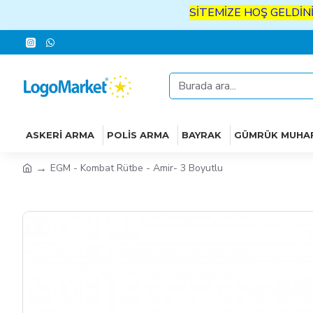
SİTEMİZE
HOŞ
GELDİNİZ
İYİ
ASKERI ARMA
POLIS ARMA
BAYRAK
GÜMRÜK MUHA
EGM - Kombat Rütbe - Amir- 3 Boyutlu