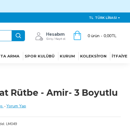
TL
TÜRK LIRASI
Hesabım
0 ürün - 0,00TL
Giriş / Kayıt ol
ITA ARMA
SPOR KULÜBÜ
KURUM
KOLEKSIYON
İTFAIYE
t Rütbe - Amir- 3 Boyutlu
ş.
-
Yorum Yap
el:
LM049