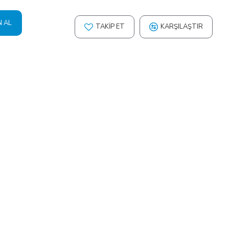
N AL
TAKIP ET
KARŞILAŞTIR