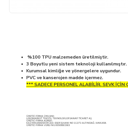
%100 TPU malzemeden üretilmiştir.
3 Boyutlu yeni sistem teknoloji kullanılmıştır.
Kurumsal kimliğe ve yönergelere uygundur.
PVC ve kanserojen madde içermez.
*** SADECE PERSONEL ALABİLİR. SEVK İÇİN
ÜRETİCİ FİRMA ÜNVANI:
LOGOMARKET TEKSTİL TEKNOLOJİLER SANAYİ TİCARET AŞ
ÜRETİCİ FİRMA ADRESİ :
KAZIMKARABEKİR CAD. ESER İŞHANI NO 112/73 ALTINDAĞ / ANKARA
ÜRETİCİ FİRMA VERGİ NU:6090881983