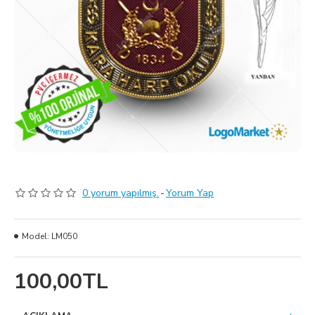
0 yorum yapılmış.
-
Yorum Yap
Model:
LM050
100,00TL