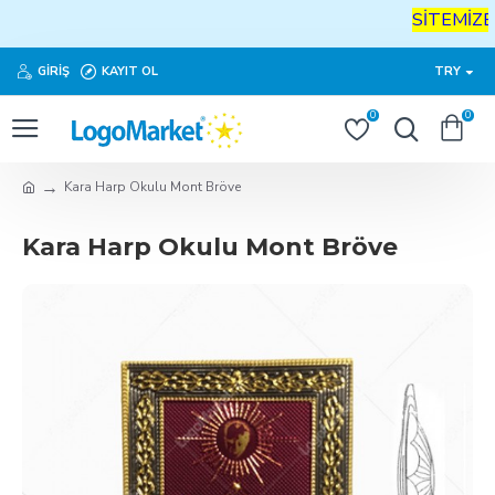
SİTEMİZE
H
GIRIŞ
KAYIT OL
TRY
0
0
Kara Harp Okulu Mont Bröve
Kara Harp Okulu Mont Bröve