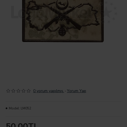
0 yorum yapılmış.
-
Yorum Yap
Model:
LM052
50,00TL