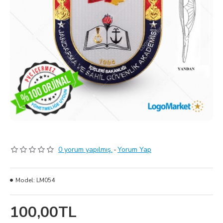
0 yorum yapılmış.
-
Yorum Yap
Model:
LM054
100,00TL