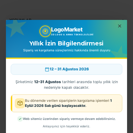
YORUMLAR
LogoMarket
3D LOGO & ARMA TEKNOLOJILERI
Yıllık İzin Bilgilendirmesi
BENZER ÜRÜNLER
Sipariş ve kargolama süreçlerimiz hakkında önemli duyuru
12 – 31 Ağustos 2026
Şirketimiz
12–31 Ağustos
tarihleri arasında toplu yıllık izin
nedeniyle kapalı olacaktır.
Bu dönemde verilen siparişlerin kargolama işlemleri
1
Eylül 2026 Salı günü başlayacaktır.
Web sitemiz üzerinden sipariş vermeye devam edebilirsiniz.
Ardahan Kol Arması - TPU ARMA
3D Jandarma Uzman Çavuş 3.Kademe Kol Arması TPU
ANFA Güvenlik Arması
Anlayışınız için teşekkür ederiz.
150,00TL
0,00TL