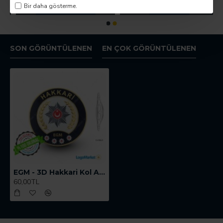
Bir daha gösterme.
SON GÖRÜNTÜLENEN
EN ÇOK GÖRÜNTÜLENEN
EGM - 3D Hakkari Kol Arması
60,00TL