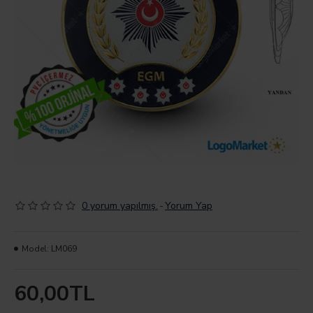
0 yorum yapılmış.
-
Yorum Yap
Model:
LM069
60,00TL