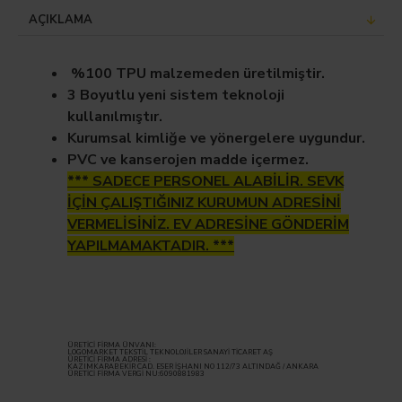
AÇIKLAMA
%100 TPU malzemeden üretilmiştir.
3 Boyutlu yeni sistem teknoloji
kullanılmıştır.
Kurumsal kimliğe ve yönergelere uygundur.
PVC ve kanserojen madde içermez.
*** SADECE PERSONEL ALABİLİR. SEVK
İÇİN ÇALIŞTIĞINIZ KURUMUN ADRESİNİ
VERMELİSİNİZ. EV ADRESİNE GÖNDERİM
YAPILMAMAKTADIR. ***
ÜRETİCİ FİRMA ÜNVANI:
LOGOMARKET TEKSTİL TEKNOLOJİLER SANAYİ TİCARET AŞ
ÜRETİCİ FİRMA ADRESİ :
KAZIMKARABEKİR CAD. ESER İŞHANI NO 112/73 ALTINDAĞ / ANKARA
ÜRETİCİ FİRMA VERGİ NU:6090881983