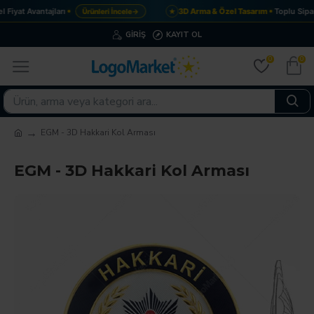
Fiyat Avantajları
3D Arma & Özel Tasarım
Toplu Sipar
Ürünleri İncele
→
★
GIRIŞ
KAYIT OL
0
0
EGM - 3D Hakkari Kol Arması
EGM - 3D Hakkari Kol Arması