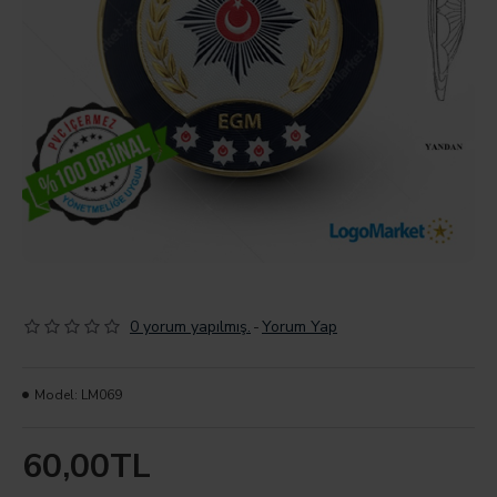
0 yorum yapılmış.
-
Yorum Yap
Model:
LM069
60,00TL