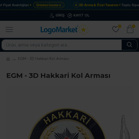
Fiyat Avantajları
3D Arma & Özel Tasarım
Toplu Sipar
Ürünleri İncele
→
★
GIRIŞ
KAYIT OL
0
0
EGM - 3D Hakkari Kol Arması
EGM - 3D Hakkari Kol Arması