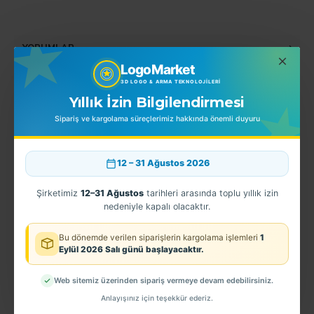
YORUMLAR
LogoMarket
3D LOGO & ARMA TEKNOLOJILERI
Yıllık İzin Bilgilendirmesi
BENZER ÜRÜNLER
Sipariş ve kargolama süreçlerimiz hakkında önemli duyuru
12 – 31 Ağustos 2026
Şirketimiz
12–31 Ağustos
tarihleri arasında toplu yıllık izin
nedeniyle kapalı olacaktır.
Bu dönemde verilen siparişlerin kargolama işlemleri
1
Eylül 2026 Salı günü başlayacaktır.
Web sitemiz üzerinden sipariş vermeye devam edebilirsiniz.
Ardahan Kol Arması - TPU ARMA
3D Jandarma Uzman Çavuş 3.Kademe Kol Arması TPU
ANFA Güvenlik Arması
Anlayışınız için teşekkür ederiz.
150,00TL
0,00TL