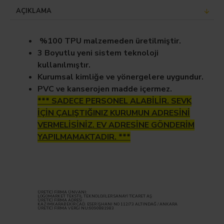
AÇIKLAMA
%100 TPU malzemeden üretilmiştir.
3 Boyutlu yeni sistem teknoloji
kullanılmıştır.
Kurumsal kimliğe ve yönergelere uygundur.
PVC ve kanserojen madde içermez.
*** SADECE PERSONEL ALABİLİR. SEVK
İÇİN ÇALIŞTIĞINIZ KURUMUN ADRESİNİ
VERMELİSİNİZ. EV ADRESİNE GÖNDERİM
YAPILMAMAKTADIR. ***
ÜRETİCİ FİRMA ÜNVANI:
LOGOMARKET TEKSTİL TEKNOLOJİLER SANAYİ TİCARET AŞ
ÜRETİCİ FİRMA ADRESİ :
KAZIMKARABEKİR CAD. ESER İŞHANI NO 112/73 ALTINDAĞ / ANKARA
ÜRETİCİ FİRMA VERGİ NU:6090881983