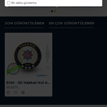
Bir daha gösterme.
SON GÖRÜNTÜLENEN
EN ÇOK GÖRÜNTÜLENEN
EGM - 3D Hakkari Kol Arması
60,00TL