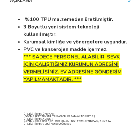
AÇIKLAMA
%100 TPU malzemeden üretilmiştir.
3 Boyutlu yeni sistem teknoloji
kullanılmıştır.
Kurumsal kimliğe ve yönergelere uygundur.
PVC ve kanserojen madde içermez.
*** SADECE PERSONEL ALABİLİR. SEVK
İÇİN ÇALIŞTIĞINIZ KURUMUN ADRESİNİ
VERMELİSİNİZ. EV ADRESİNE GÖNDERİM
YAPILMAMAKTADIR. ***
ÜRETİCİ FİRMA ÜNVANI:
LOGOMARKET TEKSTİL TEKNOLOJİLER SANAYİ TİCARET AŞ
ÜRETİCİ FİRMA ADRESİ :
KAZIMKARABEKİR CAD. ESER İŞHANI NO 112/73 ALTINDAĞ / ANKARA
ÜRETİCİ FİRMA VERGİ NU:6090881983