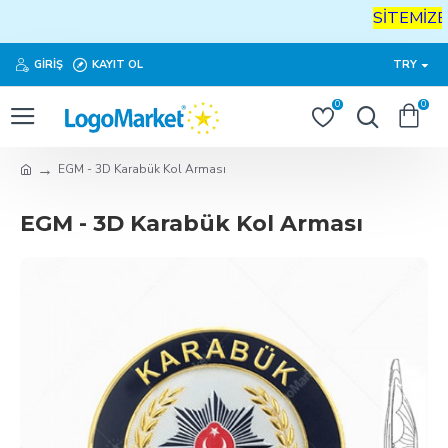
SİTEMİZE
H
GIRIŞ
KAYIT OL
TRY
0
0
EGM - 3D Karabük Kol Arması
EGM - 3D Karabük Kol Arması