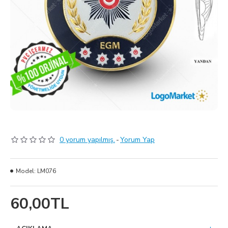
0 yorum yapılmış.
-
Yorum Yap
Model:
LM076
60,00TL