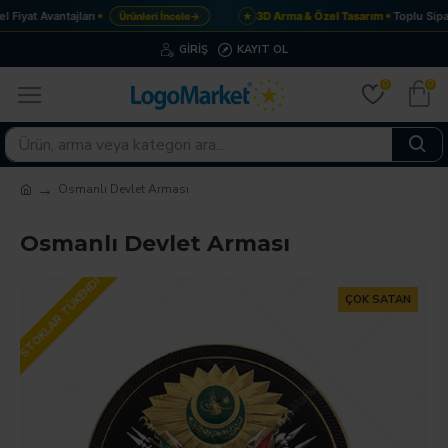
Fiyat Avantajları
3D Arma & Özel Tasarım
Toplu Sipar
Ürünleri İncele
→
★
GIRIŞ
KAYIT OL
0
0
Osmanlı Devlet Arması
Osmanlı Devlet Arması
STOKLAR TÜKENDI
ÇOK SATAN