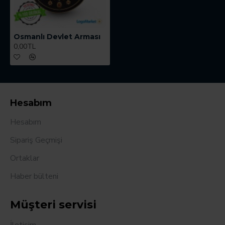
Osmanlı Devlet Arması
0,00TL
Hesabım
Hesabım
Sipariş Geçmişi
Ortaklar
Haber bülteni
Müşteri servisi