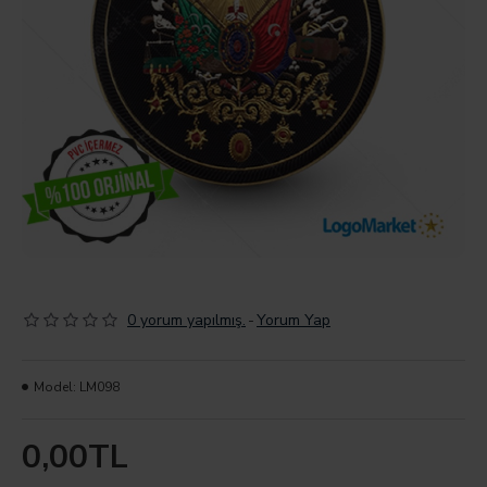
0 yorum yapılmış.
-
Yorum Yap
Model:
LM098
0,00TL