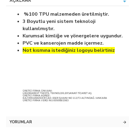
AÇIKLAMA
%100 TPU malzemeden üretilmiştir.
3 Boyutlu yeni sistem teknoloji
kullanılmıştır.
Kurumsal kimliğe ve yönergelere uygundur.
PVC ve kanserojen madde içermez.
Not kısmına istediğiniz logoyu belirtiniz
ÜRETİCİ FİRMA ÜNVANI:
LOGOMARKET TEKSTİL TEKNOLOJİLER SANAYİ TİCARET AŞ
ÜRETİCİ FİRMA ADRESİ :
KAZIMKARABEKİR CAD. ESER İŞHANI NO 112/73 ALTINDAĞ / ANKARA
ÜRETİCİ FİRMA VERGİ NU:6090881983
YORUMLAR