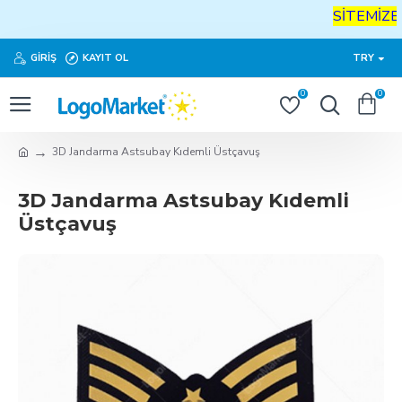
SİTEMİZE
H
GIRIŞ
KAYIT OL
TRY
0
0
3D Jandarma Astsubay Kıdemli Üstçavuş
3D Jandarma Astsubay Kıdemli
Üstçavuş