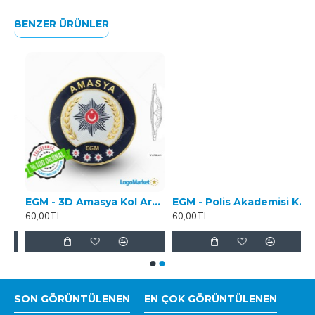
BENZER ÜRÜNLER
RMA
EGM - 3D Amasya Kol Arması
EGM - Polis Akademisi Kol Arması - 3 Boyutlu
60,00TL
60,00TL
SON GÖRÜNTÜLENEN
EN ÇOK GÖRÜNTÜLENEN