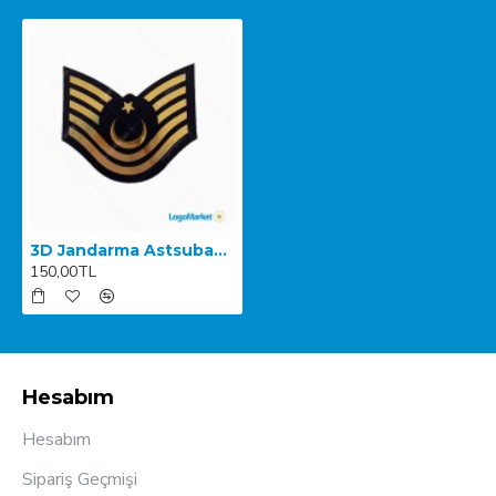
3D Jandarma Astsubay Kıdemli Üstçavuş
150,00TL
Hesabım
Hesabım
Sipariş Geçmişi