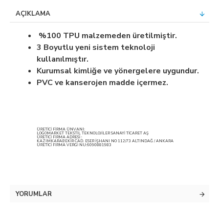
AÇIKLAMA
%100 TPU malzemeden üretilmiştir.
3 Boyutlu yeni sistem teknoloji
kullanılmıştır.
Kurumsal kimliğe ve yönergelere uygundur.
PVC ve kanserojen madde içermez.
ÜRETİCİ FİRMA ÜNVANI:
LOGOMARKET TEKSTİL TEKNOLOJİLER SANAYİ TİCARET AŞ
ÜRETİCİ FİRMA ADRESİ :
KAZIMKARABEKİR CAD. ESER İŞHANI NO 112/73 ALTINDAĞ / ANKARA
ÜRETİCİ FİRMA VERGİ NU:6090881983
YORUMLAR