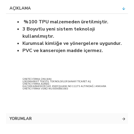
AÇIKLAMA
%100 TPU malzemeden üretilmiştir.
3 Boyutlu yeni sistem teknoloji
kullanılmıştır.
Kurumsal kimliğe ve yönergelere uygundur.
PVC ve kanserojen madde içermez.
ÜRETİCİ FİRMA ÜNVANI:
LOGOMARKET TEKSTİL TEKNOLOJİLER SANAYİ TİCARET AŞ
ÜRETİCİ FİRMA ADRESİ :
KAZIMKARABEKİR CAD. ESER İŞHANI NO 112/73 ALTINDAĞ / ANKARA
ÜRETİCİ FİRMA VERGİ NU:6090881983
YORUMLAR