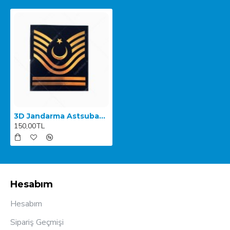
3D Jandarma Astsubay Kıdemli Başçavuş Arması
150,00TL
Hesabım
Hesabım
Sipariş Geçmişi