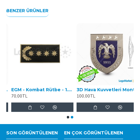
BENZER ÜRÜNLER
Polis Havalimanı Arması TPU
EGM - Kombat Rütbe - 1.Sınıf Müdür- 3 Boyutlu
3D Hava Kuvvetleri Mont Bröve
70,00TL
100,00TL
SON GÖRÜNTÜLENEN
EN ÇOK GÖRÜNTÜLENEN