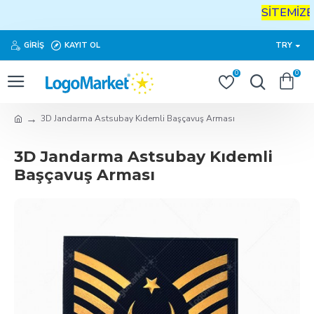
SİTEMİZE
H
GIRIŞ
KAYIT OL
TRY
0
0
3D Jandarma Astsubay Kıdemli Başçavuş Arması
3D Jandarma Astsubay Kıdemli
Başçavuş Arması