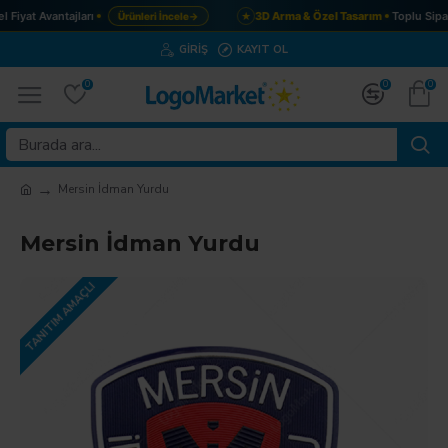
Fiyat Avantajları
3D Arma & Özel Tasarım
Toplu Sipar
Ürünleri İncele
→
★
GIRIŞ
KAYIT OL
0
0
0
Mersin İdman Yurdu
Mersin İdman Yurdu
TANITIM AMAÇLI