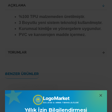
AÇIKLAMA
%100 TPU malzemeden üretilmiştir.
3 Boyutlu yeni sistem teknoloji kullanılmıştır.
Kurumsal kimliğe ve yönergelere uygundur.
PVC ve kanserojen madde içermez.
YORUMLAR
BENZER ÜRÜNLER
LogoMarket
3D LOGO & ARMA TEKNOLOJILERI
Yıllık İzin Bilgilendirmesi