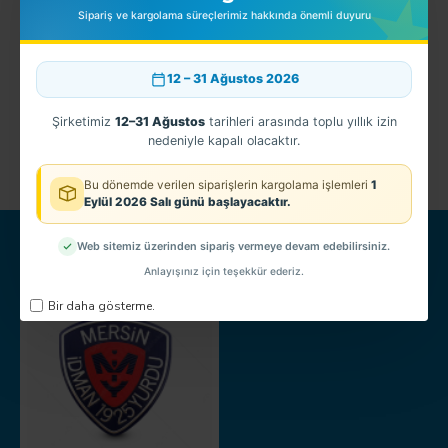
Sipariş ve kargolama süreçlerimiz hakkında önemli duyuru
12 – 31 Ağustos 2026
3D Gümüşhane Kol Arması - TPU ARMA,
3D Hava Kuvvetleri Mont Bröve
MSB Mont Bröve
100,00TL
100,00TL
Şirketimiz
12–31 Ağustos
tarihleri arasında toplu yıllık izin
nedeniyle kapalı olacaktır.
Bu dönemde verilen siparişlerin kargolama işlemleri
1
Eylül 2026 Salı günü başlayacaktır.
SON GÖRÜNTÜLENEN
EN ÇOK GÖRÜNTÜLENEN
Web sitemiz üzerinden sipariş vermeye devam edebilirsiniz.
Anlayışınız için teşekkür ederiz.
Bir daha gösterme.