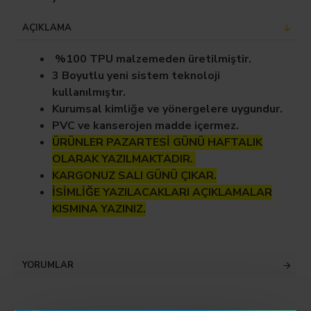
AÇIKLAMA
%100 TPU malzemeden üretilmiştir.
3 Boyutlu yeni sistem teknoloji
kullanılmıştır.
Kurumsal kimliğe ve yönergelere uygundur.
PVC ve kanserojen madde içermez.
ÜRÜNLER PAZARTESİ GÜNÜ HAFTALIK
OLARAK YAZILMAKTADIR.
KARGONUZ SALI GÜNÜ ÇIKAR.
İSİMLİĞE YAZILACAKLARI AÇIKLAMALAR
KISMINA YAZINIZ.
YORUMLAR