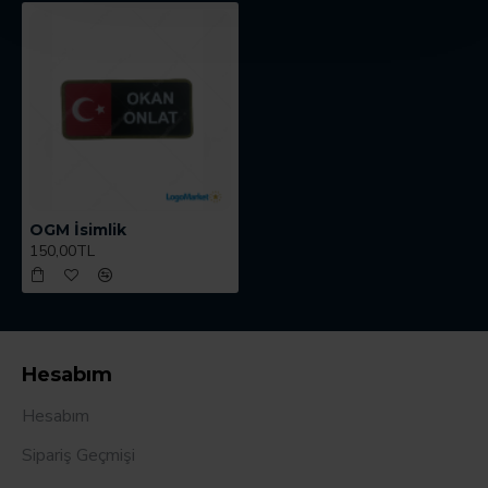
OGM İsimlik
150,00TL
Hesabım
Hesabım
Sipariş Geçmişi