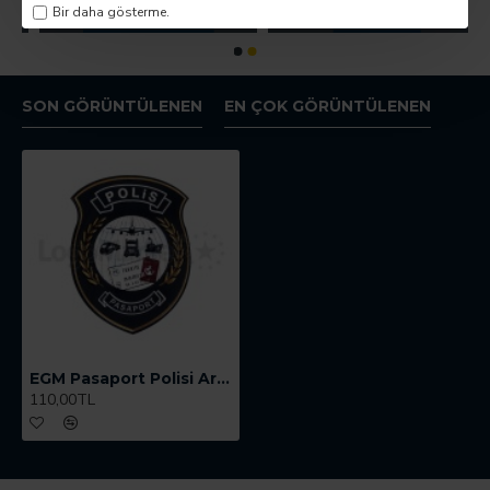
Bir daha gösterme.
SON GÖRÜNTÜLENEN
EN ÇOK GÖRÜNTÜLENEN
EGM Pasaport Polisi Arması
110,00TL