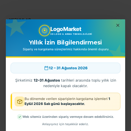
YORUMLAR
LogoMarket
3D LOGO & ARMA TEKNOLOJILERI
Yıllık İzin Bilgilendirmesi
BENZER ÜRÜNLER
EN ÇOK SATINLANLAR
Sipariş ve kargolama süreçlerimiz hakkında önemli duyuru
12 – 31 Ağustos 2026
Şirketimiz
12–31 Ağustos
tarihleri arasında toplu yıllık izin
nedeniyle kapalı olacaktır.
Bu dönemde verilen siparişlerin kargolama işlemleri
1
Eylül 2026 Salı günü başlayacaktır.
Web sitemiz üzerinden sipariş vermeye devam edebilirsiniz.
 Arması
EGM - Kombat Rütbe - 2.Sınıf Müdür- 3 Boyutlu
Sahil Güvenlik Astsb Şapka Kokartı
Anlayışınız için teşekkür ederiz.
70,00TL
100,00TL