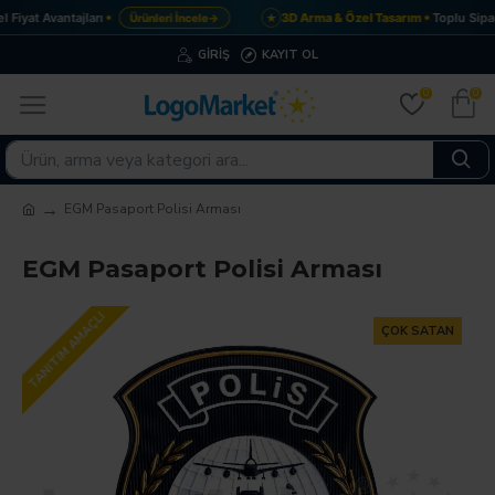
Fiyat Avantajları
3D Arma & Özel Tasarım
Toplu Sipar
Ürünleri İncele
→
★
GIRIŞ
KAYIT OL
0
0
EGM Pasaport Polisi Arması
EGM Pasaport Polisi Arması
TANITIM AMAÇLI
ÇOK SATAN