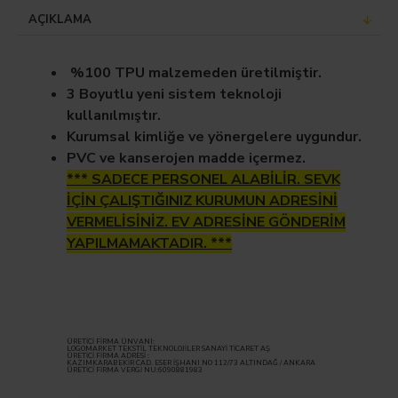
AÇIKLAMA
%100 TPU malzemeden üretilmiştir.
3 Boyutlu yeni sistem teknoloji
kullanılmıştır.
Kurumsal kimliğe ve yönergelere uygundur.
PVC ve kanserojen madde içermez.
*** SADECE PERSONEL ALABİLİR. SEVK
İÇİN ÇALIŞTIĞINIZ KURUMUN ADRESİNİ
VERMELİSİNİZ. EV ADRESİNE GÖNDERİM
YAPILMAMAKTADIR. ***
ÜRETİCİ FİRMA ÜNVANI:
LOGOMARKET TEKSTİL TEKNOLOJİLER SANAYİ TİCARET AŞ
ÜRETİCİ FİRMA ADRESİ :
KAZIMKARABEKİR CAD. ESER İŞHANI NO 112/73 ALTINDAĞ / ANKARA
ÜRETİCİ FİRMA VERGİ NU:6090881983