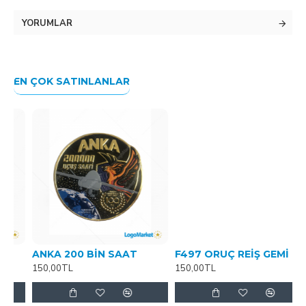
YORUMLAR
EN ÇOK SATINLANLAR
ANKA 200 BİN SAAT
F497 ORUÇ REİŞ GEMİ
F
150,00TL
150,00TL
1