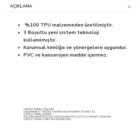
AÇIKLAMA
%100 TPU malzemeden üretilmiştir.
3 Boyutlu yeni sistem teknoloji
kullanılmıştır.
Kurumsal kimliğe ve yönergelere uygundur.
PVC ve kanserojen madde içermez.
ÜRETİCİ FİRMA ÜNVANI:
LOGOMARKET TEKSTİL TEKNOLOJİLER SANAYİ TİCARET AŞ
ÜRETİCİ FİRMA ADRESİ :
KAZIMKARABEKİR CAD. ESER İŞHANI NO 112/73 ALTINDAĞ / ANKARA
ÜRETİCİ FİRMA VERGİ NU:6090881983