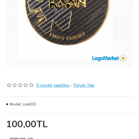
0 yorum yapılmış.
-
Yorum Yap
Model:
Lmk033
100,00TL