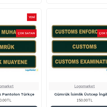
YENI
ÇOK SATAN
ÇOK 
omarket
Logomarket
k Pantolon Türkçe
Gümrük İsimlik Üstcep İngil
0,00TL
150,00TL