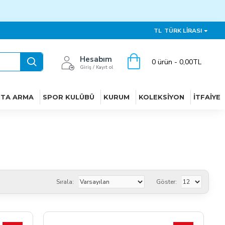
TL
TÜRK LIRASI
Hesabım
0 ürün - 0,00TL
Giriş / Kayıt ol
ITA ARMA
SPOR KULÜBÜ
KURUM
KOLEKSIYON
İTFAIYE
Sırala:
Göster: