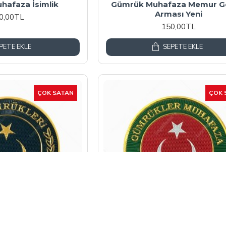
hafaza İsimlik
Gümrük Muhafaza Memur G
Arması Yeni
0,00TL
150,00TL
PETE EKLE
SEPETE EKLE
ÇOK SATAN
ÇOK 