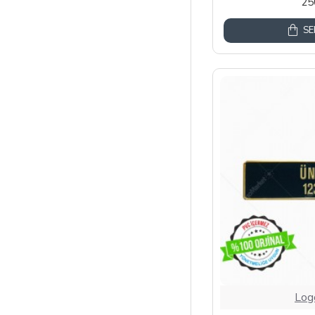
25
SE
Log