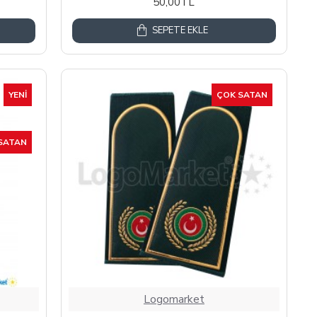
50,00TL
SEPETE EKLE
YENI
ÇOK SATAN
SATAN
Logomarket