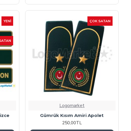
YENI
ÇOK SATAN
SATAN
Logomarket
izce
Gümrük Kısım Amiri Apolet
250,00TL