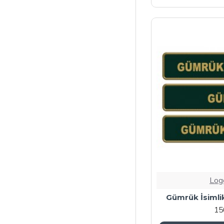
Log
Gümrük İsimli
15