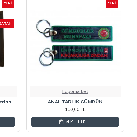
YENI
YENI
SATAN
Logomarket
üzdan
ANAHTARLIK GÜMRÜK
150,00TL
SEPETE EKLE