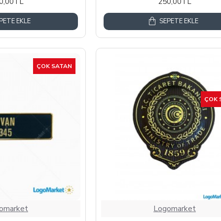
0,00TL
250,00TL
PETE EKLE
SEPETE EKLE
ÇOK SATAN
ÇOK 
omarket
Logomarket