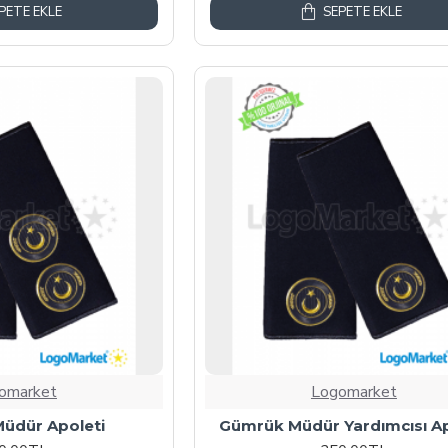
PETE EKLE
SEPETE EKLE
omarket
Logomarket
üdür Apoleti
Gümrük Müdür Yardımcısı Ap