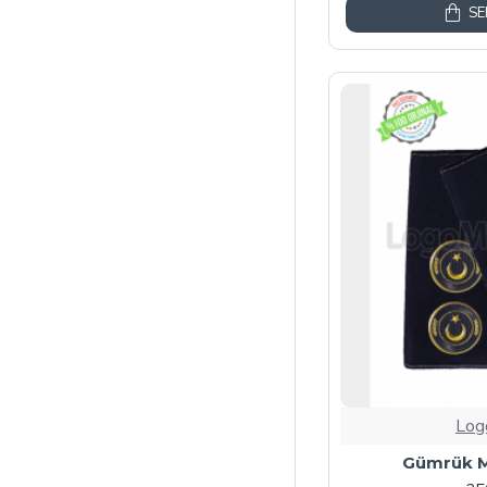
SE
Log
Gümrük M