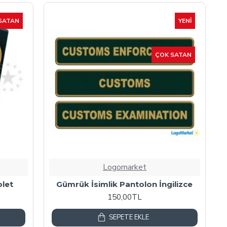
SATAN
YENI
ÇOK SATAN
Logomarket
let
Gümrük İsimlik Pantolon İngilizce
150,00TL
SEPETE EKLE