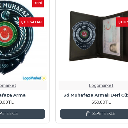
YENI
ÇOK SATAN
ÇOK 
omarket
Logomarket
afaza Arma
3d Muhafaza Armalı Deri C
0,00TL
650,00TL
PETE EKLE
SEPETE EKLE