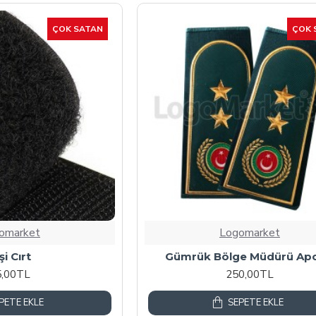
ÇOK SATAN
ÇOK 
omarket
Logomarket
şi Cırt
Gümrük Bölge Müdürü Apo
5,00TL
250,00TL
PETE EKLE
SEPETE EKLE