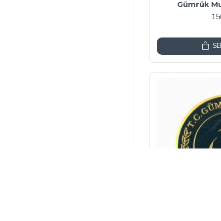
Gümrük Mu
15
SE