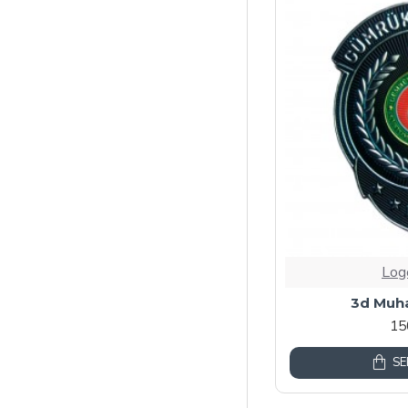
Log
3d Muh
15
SE