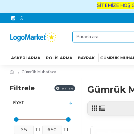
SİTEMİZE
HOŞ
GELDİNİZ
İ
ASKERI ARMA
POLIS ARMA
BAYRAK
GÜMRÜK MUHA
Gümrük Muhafaza
Filtrele
Gümrük M
Temizle
FIYAT
TL
TL