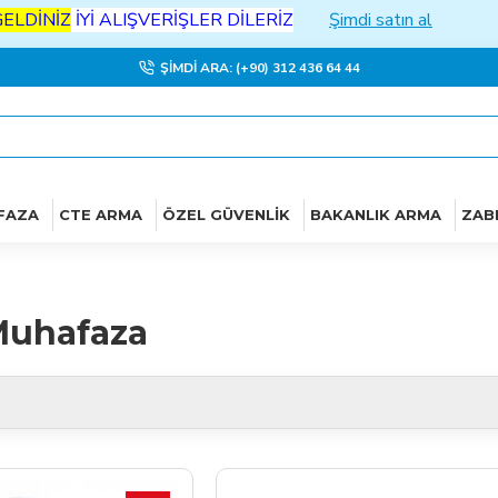
Yİ
ALIŞVERİŞLER DİLERİZ
Şimdi satın al
ŞIMDI ARA: (+90) 312 436 64 44
FAZA
CTE ARMA
ÖZEL GÜVENLIK
BAKANLIK ARMA
ZAB
uhafaza