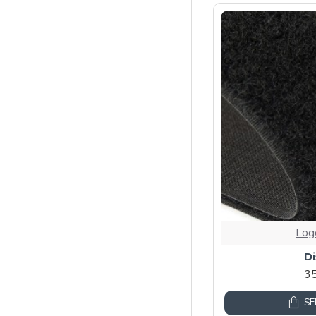
Log
Di
3
SE