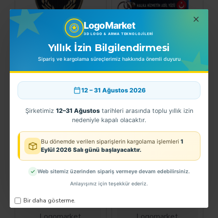
LogoMarket
3D LOGO & ARMA TEKNOLOJILERI
Logomarket
Logomarket
Yıllık İzin Bilgilendirmesi
Sipariş ve kargolama süreçlerimiz hakkında önemli duyuru
3D Zabıta Kol
ZABITA TPU
Arması TPU
ANAHTARLIK
150,00TL
150,00TL
12 – 31 Ağustos 2026
Şirketimiz
12–31 Ağustos
tarihleri arasında toplu yıllık izin
nedeniyle kapalı olacaktır.
YENI
YENI
Bu dönemde verilen siparişlerin kargolama işlemleri
1
Eylül 2026 Salı günü başlayacaktır.
Web sitemiz üzerinden sipariş vermeye devam edebilirsiniz.
Anlayışınız için teşekkür ederiz.
Bir daha gösterme.
Logomarket
Logomarket