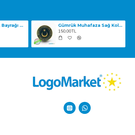
3D Yuvarlak Türk Bayrağı TPU
Gümrük Muhafaza Sağ Kol Arması
150,00TL