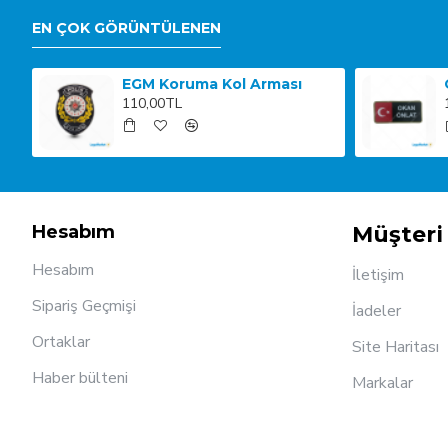
EN ÇOK GÖRÜNTÜLENEN
Gümrük Muhafaza Sağ Kol Arması
EGM Koruma Kol Arması
110,00TL
Hesabım
Müşteri 
Hesabım
İletişim
Sipariş Geçmişi
İadeler
Ortaklar
Site Haritası
Haber bülteni
Markalar