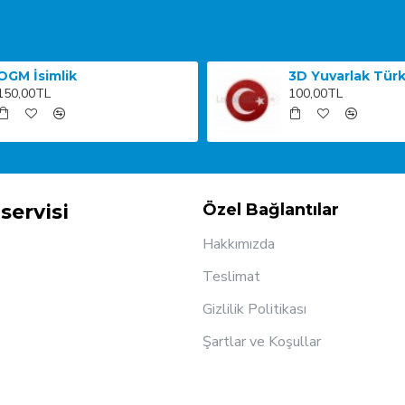
OGM İsimlik
150,00TL
100,00TL
servisi
Özel Bağlantılar
Hakkımızda
Teslimat
Gizlilik Politikası
Şartlar ve Koşullar