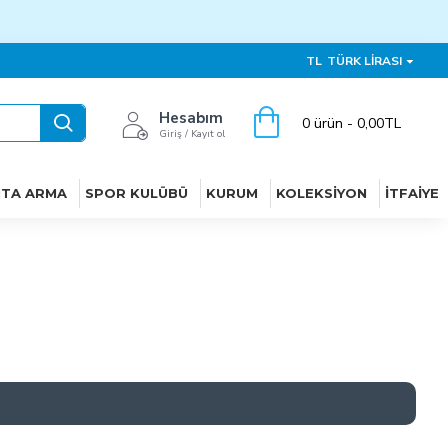
TL
TÜRK LIRASI
Hesabım
0 ürün - 0,00TL
Giriş / Kayıt ol
ITA ARMA
SPOR KULÜBÜ
KURUM
KOLEKSIYON
İTFAIYE