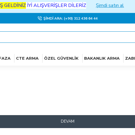
Ş
GELDİNİZ
İYİ
ALIŞVERİŞLER DİLERİZ
Şimdi satın al
ŞIMDI ARA: (+90) 312 436 64 44
FAZA
CTE ARMA
ÖZEL GÜVENLIK
BAKANLIK ARMA
ZAB
DEVAM