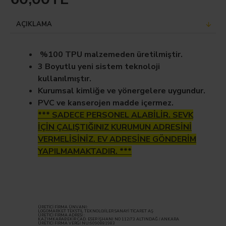
AÇIKLAMA
%100 TPU malzemeden üretilmiştir.
3 Boyutlu yeni sistem teknoloji
kullanılmıştır.
Kurumsal kimliğe ve yönergelere uygundur.
PVC ve kanserojen madde içermez.
*** SADECE PERSONEL ALABİLİR. SEVK
İÇİN ÇALIŞTIĞINIZ KURUMUN ADRESİNİ
VERMELİSİNİZ. EV ADRESİNE GÖNDERİM
YAPILMAMAKTADIR. ***
ÜRETİCİ FİRMA ÜNVANI:
LOGOMARKET TEKSTİL TEKNOLOJİLER SANAYİ TİCARET AŞ
ÜRETİCİ FİRMA ADRESİ :
KAZIMKARABEKİR CAD. ESER İŞHANI NO 112/73 ALTINDAĞ / ANKARA
ÜRETİCİ FİRMA VERGİ NU:6090881983