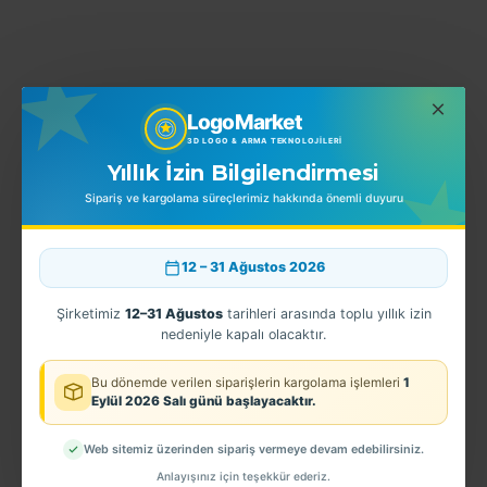
YORUMLAR
LogoMarket
3D LOGO & ARMA TEKNOLOJILERI
Yıllık İzin Bilgilendirmesi
BENZER ÜRÜNLER
Sipariş ve kargolama süreçlerimiz hakkında önemli duyuru
12 – 31 Ağustos 2026
Şirketimiz
12–31 Ağustos
tarihleri arasında toplu yıllık izin
nedeniyle kapalı olacaktır.
Bu dönemde verilen siparişlerin kargolama işlemleri
1
Eylül 2026 Salı günü başlayacaktır.
Web sitemiz üzerinden sipariş vermeye devam edebilirsiniz.
Sahil Güvenlik Sb. Şapka Kokartı
EGM PAK Arması
Anlayışınız için teşekkür ederiz.