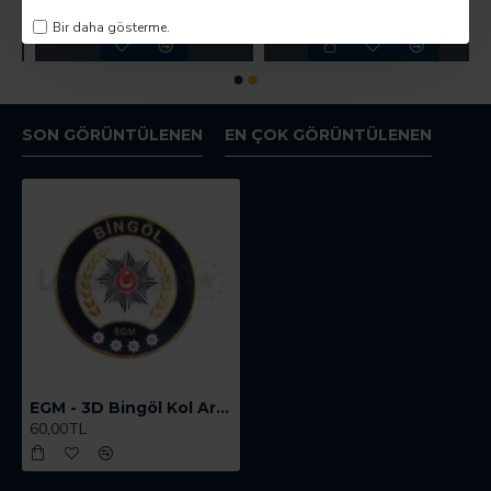
100,00TL
150,00TL
Bir daha gösterme.
SON GÖRÜNTÜLENEN
EN ÇOK GÖRÜNTÜLENEN
EGM - 3D Bingöl Kol Arması - TPU ARMA
60,00TL