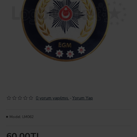
0 yorum yapılmış.
-
Yorum Yap
Model:
LM062
60,00TL