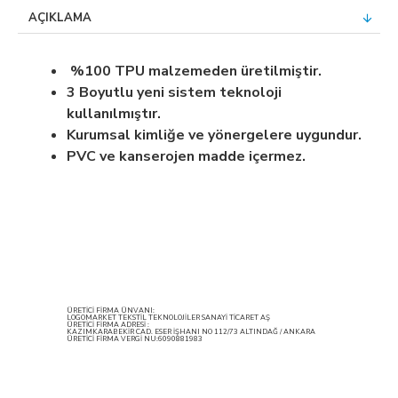
AÇIKLAMA
%100 TPU malzemeden üretilmiştir.
3 Boyutlu yeni sistem teknoloji
kullanılmıştır.
Kurumsal kimliğe ve yönergelere uygundur.
PVC ve kanserojen madde içermez.
ÜRETİCİ FİRMA ÜNVANI:
LOGOMARKET TEKSTİL TEKNOLOJİLER SANAYİ TİCARET AŞ
ÜRETİCİ FİRMA ADRESİ :
KAZIMKARABEKİR CAD. ESER İŞHANI NO 112/73 ALTINDAĞ / ANKARA
ÜRETİCİ FİRMA VERGİ NU:6090881983