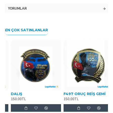
YORUMLAR
EN ÇOK SATINLANLAR
DALIŞ
F497 ORUÇ REİŞ GEMİ
F
150,00TL
150,00TL
1