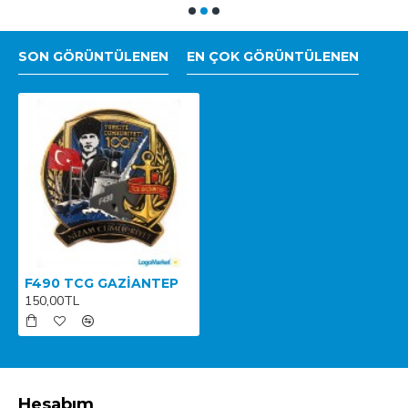
SON GÖRÜNTÜLENEN
EN ÇOK GÖRÜNTÜLENEN
F490 TCG GAZİANTEP
150,00TL
Hesabım