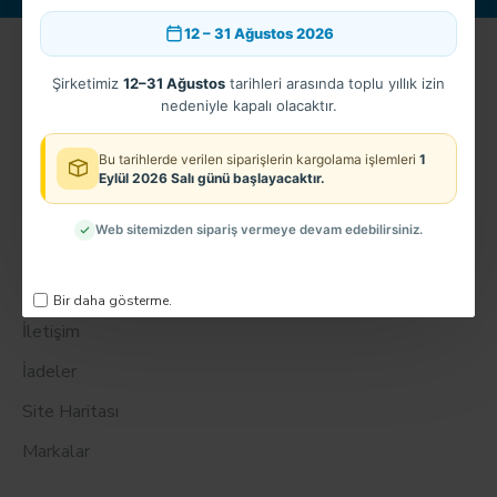
12 – 31 Ağustos 2026
Hesabım
Şirketimiz
12–31 Ağustos
tarihleri arasında toplu yıllık izin
Hesabım
nedeniyle kapalı olacaktır.
Sipariş Geçmişi
Bu tarihlerde verilen siparişlerin kargolama işlemleri
1
Eylül 2026 Salı günü başlayacaktır.
Ortaklar
Haber bülteni
Web sitemizden sipariş vermeye devam edebilirsiniz.
Müşteri servisi
Bir daha gösterme.
İletişim
İadeler
Site Haritası
Markalar