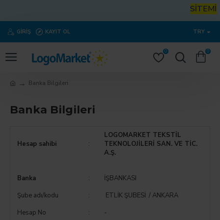
SİTEMİZ
GIRIŞ
KAYIT OL
TRY
0
0
Banka Bilgileri
Banka Bilgileri
LOGOMARKET TEKSTİL
Hesap sahibi
:
TEKNOLOJİLERİ SAN. VE TİC.
A.Ş.
Banka
:
İŞBANKASI
Şube adı/kodu
:
ETLİK ŞUBESİ / ANKARA
Hesap No
:
-