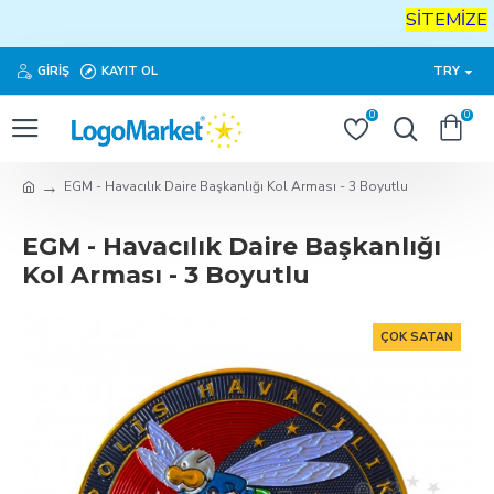
SİTEMİZE
H
GIRIŞ
KAYIT OL
TRY
0
0
EGM - Havacılık Daire Başkanlığı Kol Arması - 3 Boyutlu
EGM - Havacılık Daire Başkanlığı
Kol Arması - 3 Boyutlu
ÇOK SATAN