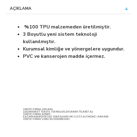
AÇIKLAMA
%100 TPU malzemeden üretilmiştir.
3 Boyutlu yeni sistem teknoloji
kullanılmıştır.
Kurumsal kimliğe ve yönergelere uygundur.
PVC ve kanserojen madde içermez.
ÜRETİCİ FİRMA ÜNVANI:
LOGOMARKET TEKSTİL TEKNOLOJİLER SANAYİ TİCARET AŞ
ÜRETİCİ FİRMA ADRESİ :
KAZIMKARABEKİR CAD. ESER İŞHANI NO 112/73 ALTINDAĞ / ANKARA
ÜRETİCİ FİRMA VERGİ NU:6090881983