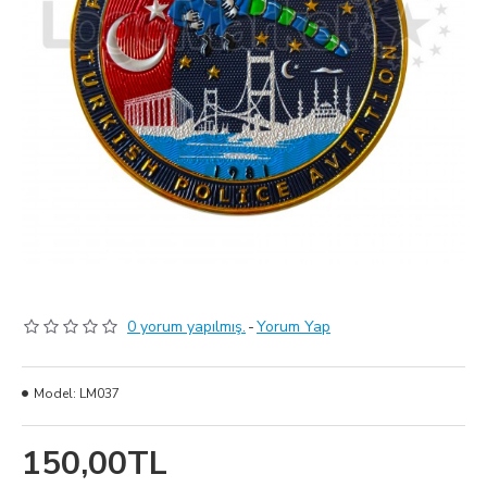
0 yorum yapılmış.
-
Yorum Yap
Model:
LM037
150,00TL